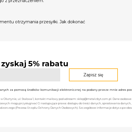
go z przeznaczeniem.
mentu otrzymania przesyłki. Jak dokonać
- zyskaj 5% rabatu
nych za pomocą środków komunikacji elektronicznej na podany przeze mnie adres pocz
bą w Olsztynie, ul. Stalowa 1, kontakt mailowy pod adresem: sklep@metalzbyt.com.pl. Dane osobo
owych mogą przysługiwać Ci następujące prawa: dostępu do treści danych, sprostowania danych,
 nadzorczego (Prezesa Urzędu Ochrony Danych Osobowych). Szczegółowe informacje dotyczące ob