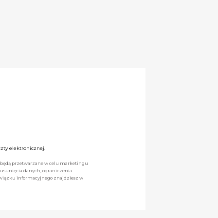
ty elektronicznej.
we będą przetwarzane w celu marketingu
 usunięcia danych, ograniczenia
owiązku informacyjnego znajdziesz w