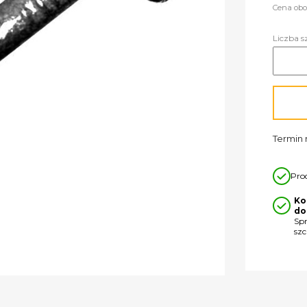
Cena obo
Liczba s
Termin r
Pro
Ko
do
Sp
sz