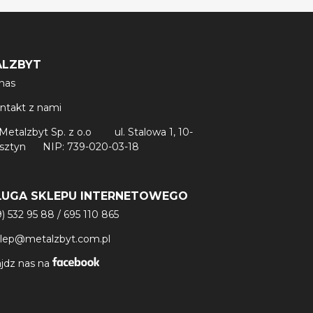
ALZBYT
nas
ntakt z nami
Metalzbyt Sp. z o.o
ul. Stalowa 1, 10-
lsztyn
NIP: 739-020-03-18
ŁUGA SKLEPU INTERNETOWEGO
9) 532 95 88
/
695 110 865
klep@metalzbyt.com.pl
jdz nas na