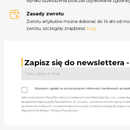
wyniku uszkodzenia podczas użytkowania zgodne
Zasady zwrotu
Zwrotu artykułów można dokonać do 14 dni od mo
zwrotu, szczegóły znajdziesz
tutaj
.
Zapisz się do newslettera 
Wyrażam zgodę na otrzymywanie informacji handlowych przesyła
Administratorem Pana/Pani danych osobowych jest Metalzbyt Sp. z o.o. z siedzi
bezpośredniego (wysyłka Newslettera). W związku z przetwarzaniem danych osob
przetwarzania danych, wniesienia sprzeciwu oraz wniesienia skargi do organu
Regulaminie Sklepu i Polityce Prywatności.