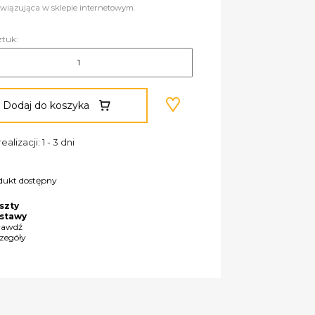
wiązująca w sklepie internetowym.
ztuk:
Dodaj do koszyka
ealizacji: 1 - 3 dni
dukt dostępny
szty
stawy
rawdź
czegóły