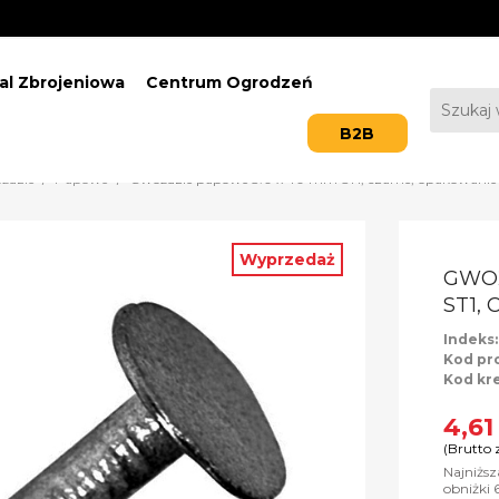
al Zbrojeniowa
Centrum Ogrodzeń
B2B
ździe
Papowe
Gwoździe papowe 3.0 x 40 mm ST1, czarne, opakowanie 
Wyprzedaż
GWOŹ
ST1,
Indeks
Kod pr
Kod kr
4,61
(Brutto 
Najniżs
obniżki 6