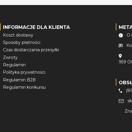
INFORMACJE DLA KLIENTA
MET
Koszt dostawy
O 
Sposoby płatności
Ko
Czas dostarczania przesyłki
Zwroty
959 O
Regulamin
Polityka prywatności
Regulamin B2B
OBS
Regulamin konkursu
(8
s
Zna