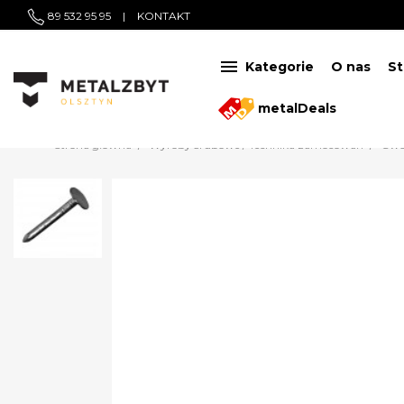
89 532 95 95
|
KONTAKT

Kategorie
O nas
St
metalDeals
Strona główna
Wyroby śrubowe / Technika zamocowań
Gwo