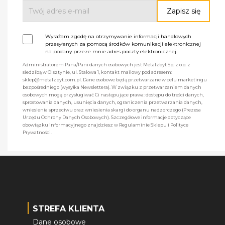
Wyrażam zgodę na otrzymywanie informacji handlowych
przesyłanych za pomocą środków komunikacji elektronicznej
na podany przeze mnie adres poczty elektronicznej.
Administratorem Pana/Pani danych osobowych jest Metalzbyt Sp. z o.o. z
siedzibą w Olsztynie, ul. Stalowa 1, kontakt mailowy pod adresem:
sklep@metalzbyt.com.pl. Dane osobowe będą przetwarzane w celu marketingu
bezpośredniego (wysyłka Newslettera). W związku z przetwarzaniem danych
osobowych mogą przysługiwać Ci następujące prawa: dostępu do treści danych,
sprostowania danych, usunięcia danych, ograniczenia przetwarzania danych,
wniesienia sprzeciwu oraz wniesienia skargi do organu nadzorczego (Prezesa
Urzędu Ochrony Danych Osobowych). Szczegółowe informacje dotyczące
obowiązku informacyjnego znajdziesz w Regulaminie Sklepu i Polityce
Prywatności.
STREFA KLIENTA
Dane osobowe