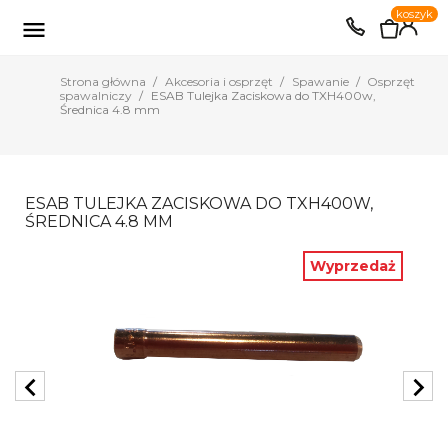
0
koszyk
EUR
PLN

Strona główna
Akcesoria i osprzęt
Spawanie
Osprzęt
spawalniczy
ESAB Tulejka Zaciskowa do TXH400w,
Średnica 4.8 mm
ESAB TULEJKA ZACISKOWA DO TXH400W,
ŚREDNICA 4.8 MM
Wyprzedaż
chevron_left
chevron_right