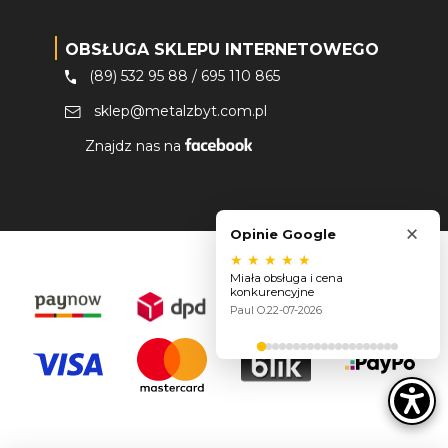
OBSŁUGA SKLEPU INTERNETOWEGO
(89) 532 95 88
/
695 110 865
sklep@metalzbyt.com.pl
Znajdz nas na
×
Opinie Google
★
★
★
★
★
Miała obsługa i cena
konkurencyjne
Paul O.
22-07-2026