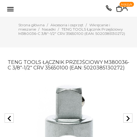
0
koszyk
EUR
PLN

Strona główna
Akcesoria i osprzęt
Wkręcanie i
mieszanie
Nasadki
TENG TOOLS Łącznik Przejściowy
M380036-C 3/8"-1/2" CRV 35650100 (EAN: 5020385130272)
TENG TOOLS ŁĄCZNIK PRZEJŚCIOWY M380036-
C 3/8"-1/2" CRV 35650100 (EAN: 5020385130272)
chevron_left
chevron_right