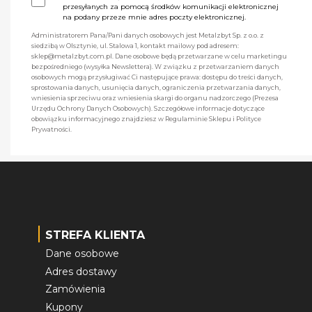
przesyłanych za pomocą środków komunikacji elektronicznej
na podany przeze mnie adres poczty elektronicznej.
Administratorem Pana/Pani danych osobowych jest Metalzbyt Sp. z o.o. z
siedzibą w Olsztynie, ul. Stalowa 1, kontakt mailowy pod adresem:
sklep@metalzbyt.com.pl. Dane osobowe będą przetwarzane w celu marketingu
bezpośredniego (wysyłka Newslettera). W związku z przetwarzaniem danych
osobowych mogą przysługiwać Ci następujące prawa: dostępu do treści danych,
sprostowania danych, usunięcia danych, ograniczenia przetwarzania danych,
wniesienia sprzeciwu oraz wniesienia skargi do organu nadzorczego (Prezesa
Urzędu Ochrony Danych Osobowych). Szczegółowe informacje dotyczące
obowiązku informacyjnego znajdziesz w Regulaminie Sklepu i Polityce
Prywatności.
STREFA KLIENTA
Dane osobowe
Adres dostawy
Zamówienia
Kupony