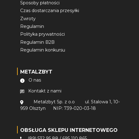
Sposoby płatności
Czas dostarczania przesyłki
Zwroty
Regulamin
Polityka prywatności
Regulamin B2B
Regulamin konkursu
METALZBYT
O nas
Kontakt z nami
Metalzbyt Sp. z o.o
ul. Stalowa 1, 10-
959 Olsztyn
NIP: 739-020-03-18
OBSŁUGA SKLEPU INTERNETOWEGO
(89) 532 95 88
/
695 110 865