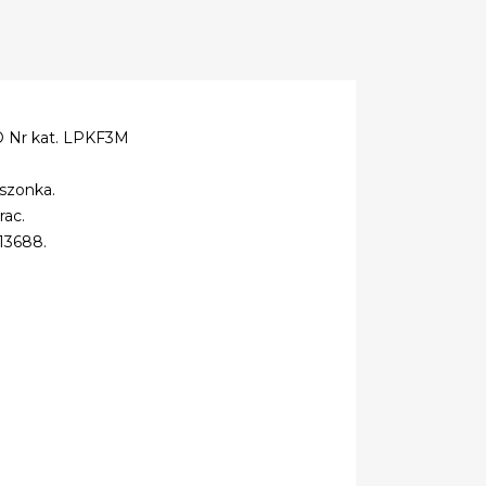
RO Nr kat. LPKF3M
eszonka.
rac.
13688.