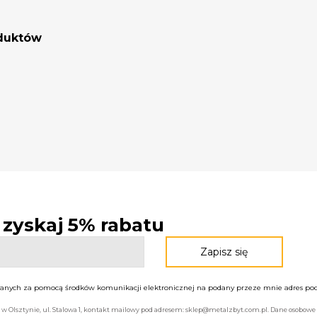
oduktów
- zyskaj 5% rabatu
nych za pomocą środków komunikacji elektronicznej na podany przeze mnie adres pocz
bą w Olsztynie, ul. Stalowa 1, kontakt mailowy pod adresem: sklep@metalzbyt.com.pl. Dane osobo