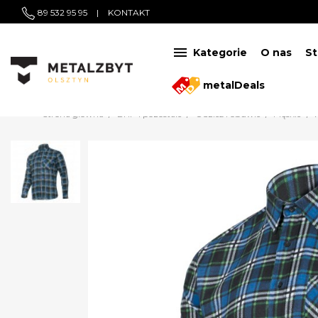
89 532 95 95
|
KONTAKT

Kategorie
O nas
St
metalDeals
Strona główna
BHP i pozostałe
Odzież i obuwie
Męskie