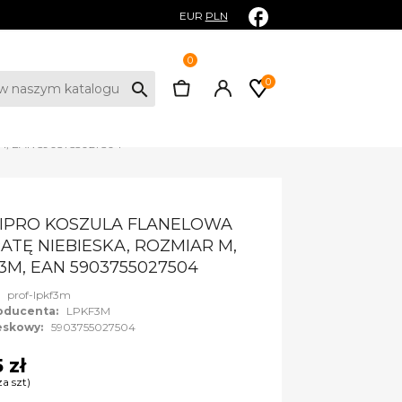
EUR
PLN
0
0
search
F3M, EAN 5903755027504
IPRO KOSZULA FLANELOWA
ATĘ NIEBIESKA, ROZMIAR M,
3M, EAN 5903755027504
:
prof-lpkf3m
oducenta:
LPKF3M
eskowy:
5903755027504
 zł
za szt)