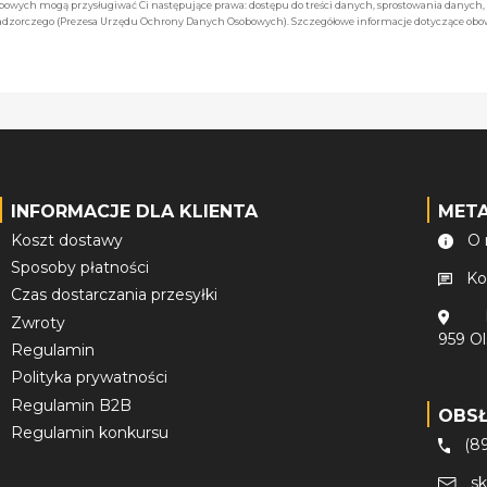
owych mogą przysługiwać Ci następujące prawa: dostępu do treści danych, sprostowania danych,
 nadzorczego (Prezesa Urzędu Ochrony Danych Osobowych). Szczegółowe informacje dotyczące ob
INFORMACJE DLA KLIENTA
MET
Koszt dostawy
O 
Sposoby płatności
Ko
Czas dostarczania przesyłki
Zwroty
959 O
Regulamin
Polityka prywatności
Regulamin B2B
OBS
Regulamin konkursu
(8
s