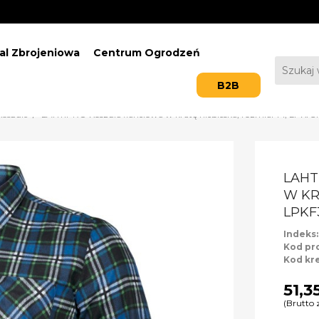
al Zbrojeniowa
Centrum Ogrodzeń
B2B
Koszule
LAHTIPRO Koszula flanelowa w kratę niebieska, rozmiar M, LPK
LAHT
W KR
LPKF
Indeks
Kod pr
Kod kr
51,35
(Brutto 