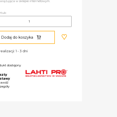
wiązująca w sklepie internetowym.
ztuk:
Dodaj do koszyka
ealizacji: 1 - 3 dni
dukt dostępny
szty
stawy
rawdź
czegóły