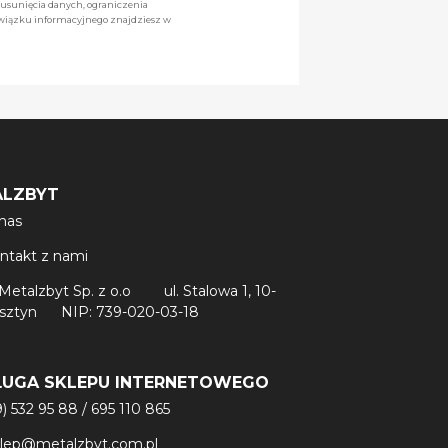
 usunięcia danych, ograniczenia
owiązku informacyjnego znajdziesz w
ALZBYT
nas
ntakt z nami
Metalzbyt Sp. z o.o
ul. Stalowa 1, 10-
lsztyn
NIP: 739-020-03-18
ŁUGA SKLEPU INTERNETOWEGO
9) 532 95 88
/
695 110 865
klep@metalzbyt.com.pl