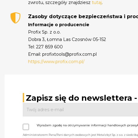
zwrotu, szczegóły znajdziesz
tutaj
.
Zasoby dotyczące bezpieczeństwa i pr
Informacje o producencie
Profix Sp. z o.o.
Dobra 3, Łomna Las Czosnów 05-152
Tel: 227 859 600
Email: profixtools@profix.com.pl
https://www.profix.com.pl/
Zapisz się do newslettera 
Wyrażam zgodę na otrzymywanie informacji handlowych przesyła
Administratorem Pana/Pani danych osobowych jest Metalzbyt Sp. z o.o. z siedzi