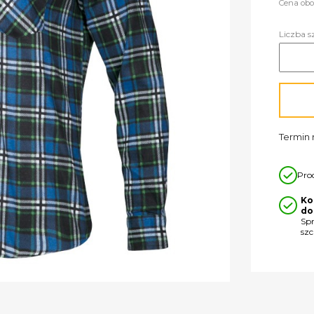
Cena obo
Liczba s
Termin r
Pro
Ko
do
Sp
sz