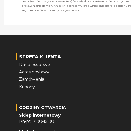
bezpośredniego (wysyłka Newslettera). W związku z przetwarzaniem danych osob
przetwarzania danych, wniesienia sprzeciwu oraz wniesienia skargi do organu
Regulaminie Sklepu i Polityce Prywatności.
STREFA KLIENTA
Dane osobowe
Adres dostawy
Zamówienia
Kupony
GODZINY OTWARCIA
Sklep internetowy
Pn-pt: 7:00-15:00