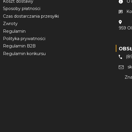
Koszt dostawy
O 
Sposoby płatności
Ko
Czas dostarczania przesyłki
Zwroty
959 O
Regulamin
Polityka prywatności
Regulamin B2B
OBS
Regulamin konkursu
(8
s
Zna