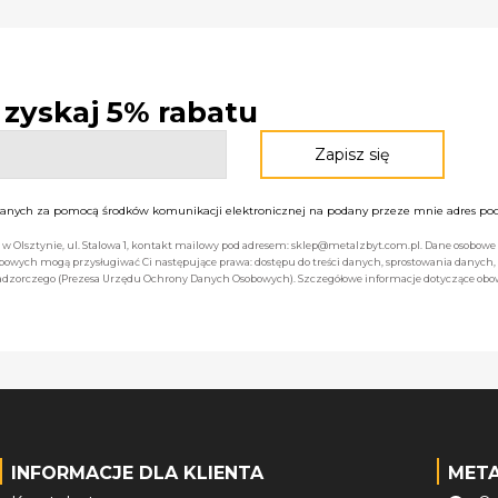
- zyskaj 5% rabatu
nych za pomocą środków komunikacji elektronicznej na podany przeze mnie adres pocz
bą w Olsztynie, ul. Stalowa 1, kontakt mailowy pod adresem: sklep@metalzbyt.com.pl. Dane osobo
owych mogą przysługiwać Ci następujące prawa: dostępu do treści danych, sprostowania danych,
 nadzorczego (Prezesa Urzędu Ochrony Danych Osobowych). Szczegółowe informacje dotyczące ob
INFORMACJE DLA KLIENTA
MET