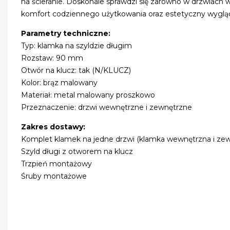
na ścieranie. Doskonale sprawdzi się zarówno w drzwiach 
komfort codziennego użytkowania oraz estetyczny wyglą
Parametry techniczne:
Typ: klamka na szyldzie długim
Rozstaw: 90 mm
Otwór na klucz: tak (N/KLUCZ)
Kolor: brąz malowany
Materiał: metal malowany proszkowo
Przeznaczenie: drzwi wewnętrzne i zewnętrzne
Zakres dostawy:
Komplet klamek na jedne drzwi (klamka wewnętrzna i zew
Szyld długi z otworem na klucz
Trzpień montażowy
Śruby montażowe