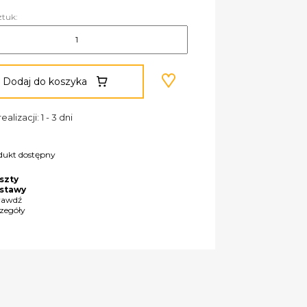
ztuk:
Dodaj do koszyka
ealizacji: 1 - 3 dni
dukt dostępny
szty
stawy
rawdź
czegóły