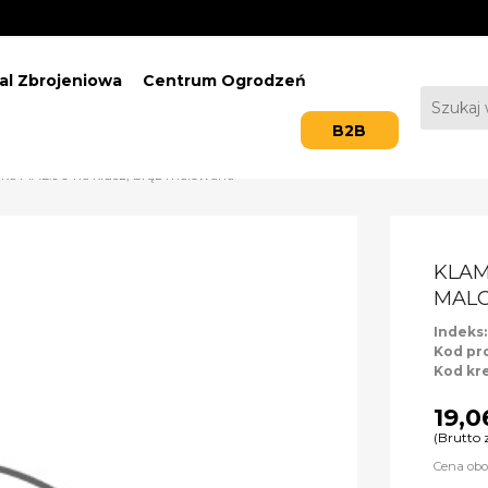
al Zbrojeniowa
Centrum Ogrodzeń
B2B
ka MAL.90 na klucz, brąz malowana
KLAM
MAL
Indeks
Kod pr
Kod kr
19,0
(Brutto 
Cena obo