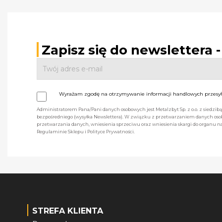
Zapisz się do newslettera 
Wyrażam zgodę na otrzymywanie informacji handlowych przesyła
Administratorem Pana/Pani danych osobowych jest Metalzbyt Sp. z o.o. z siedzi
bezpośredniego (wysyłka Newslettera). W związku z przetwarzaniem danych osob
przetwarzania danych, wniesienia sprzeciwu oraz wniesienia skargi do organu
Regulaminie Sklepu i Polityce Prywatności.
STREFA KLIENTA