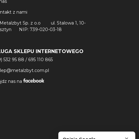
nas
ntakt z nami
Metalzbyt Sp. z o.o
ul. Stalowa 1, 10-
lsztyn
NIP: 739-020-03-18
ŁUGA SKLEPU INTERNETOWEGO
9) 532 95 88
/
695 110 865
klep@metalzbyt.com.pl
jdz nas na