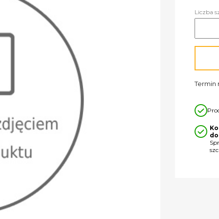
Liczba s
Termin r
Pro
Ko
do
Sp
sz