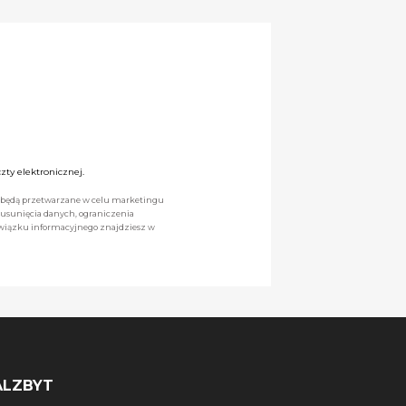
ty elektronicznej.
we będą przetwarzane w celu marketingu
 usunięcia danych, ograniczenia
owiązku informacyjnego znajdziesz w
ALZBYT