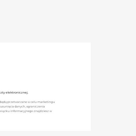
ty elektronicznej.
we będą przetwarzane w celu marketingu
 usunięcia danych, ograniczenia
owiązku informacyjnego znajdziesz w