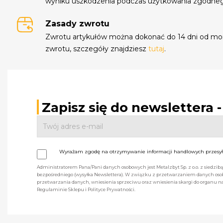
wyniku uszkodzenia podczas użytkowania zgodne
Zasady zwrotu
Zwrotu artykułów można dokonać do 14 dni od mo
zwrotu, szczegóły znajdziesz
tutaj
.
Zapisz się do newslettera 
Wyrażam zgodę na otrzymywanie informacji handlowych przesyła
Administratorem Pana/Pani danych osobowych jest Metalzbyt Sp. z o.o. z siedzi
bezpośredniego (wysyłka Newslettera). W związku z przetwarzaniem danych osob
przetwarzania danych, wniesienia sprzeciwu oraz wniesienia skargi do organu
Regulaminie Sklepu i Polityce Prywatności.