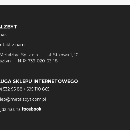
ALZBYT
nas
ntakt z nami
Metalzbyt Sp. z o.o
ul. Stalowa 1, 10-
lsztyn
NIP: 739-020-03-18
ŁUGA SKLEPU INTERNETOWEGO
9) 532 95 88
/
695 110 865
klep@metalzbyt.com.pl
jdz nas na