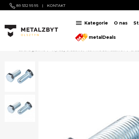
89 532 95 95
|
KONTAKT

Kategorie
O nas
St
metalDeals
Strona główna
Wyroby śrubowe / Technika zamocowań
Śru