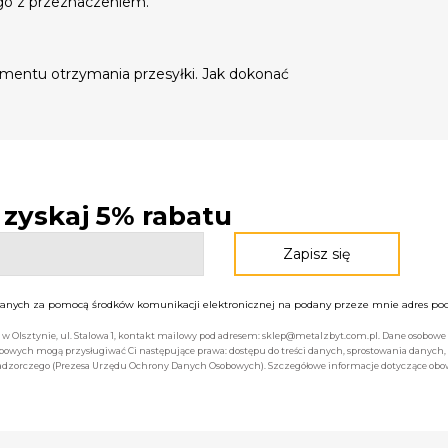
go z przeznaczeniem.
mentu otrzymania przesyłki. Jak dokonać
- zyskaj 5% rabatu
nych za pomocą środków komunikacji elektronicznej na podany przeze mnie adres pocz
bą w Olsztynie, ul. Stalowa 1, kontakt mailowy pod adresem: sklep@metalzbyt.com.pl. Dane osobo
owych mogą przysługiwać Ci następujące prawa: dostępu do treści danych, sprostowania danych,
 nadzorczego (Prezesa Urzędu Ochrony Danych Osobowych). Szczegółowe informacje dotyczące ob