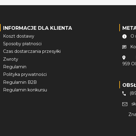
INFORMACJE DLA KLIENTA
MET
Koszt dostawy
O 
Sposoby płatności
Ko
Czas dostarczania przesyłki
Zwroty
959 O
Regulamin
Polityka prywatności
Regulamin B2B
OBS
Regulamin konkursu
(8
s
Zna