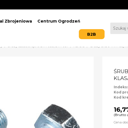
al Zbrojeniowa
Centrum Ogrodzeń
B2B
by
Śruby sześciokątne DIN-933/DIN-931
KL. 8.8
Śruby 8x80 mm ocynko
ŚRUB
KLASA
Indeks
Kod pr
Kod kr
16,7
(Brutto 
Cena obo