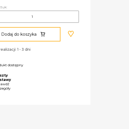
ztuk:
Dodaj do koszyka
ealizacji: 1 - 3 dni
dukt dostępny
szty
stawy
rawdź
czegóły