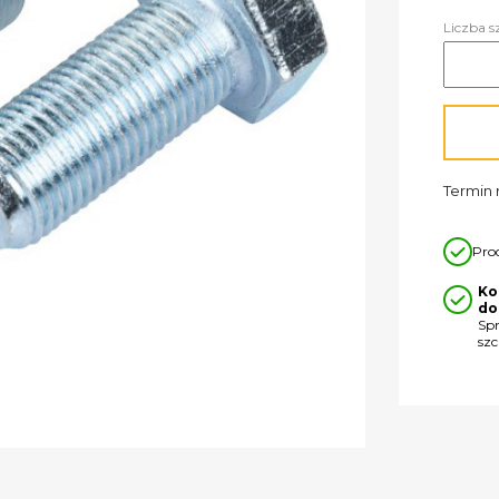
Liczba s
Termin r
Pro
Ko
do
Sp
sz