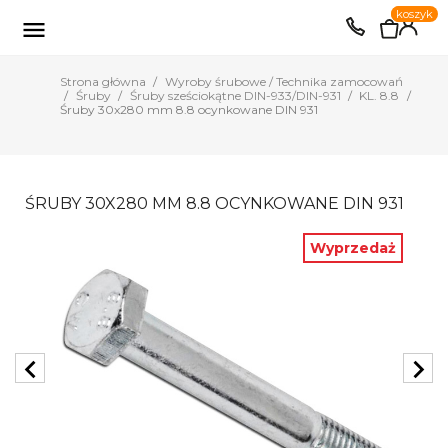
0
koszyk
EUR
PLN

Strona główna
Wyroby śrubowe / Technika zamocowań
Śruby
Śruby sześciokątne DIN-933/DIN-931
KL. 8.8
Śruby 30x280 mm 8.8 ocynkowane DIN 931
ŚRUBY 30X280 MM 8.8 OCYNKOWANE DIN 931
Wyprzedaż
chevron_left
chevron_right