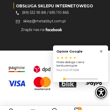
OBSŁUGA SKLEPU INTERNETOWEGO
(89) 532 95 88
/
695 110 865
sklep@metalzbyt.com.pl
Znajdz nas na
×
Opinie Google
★
★
★
★
★
Miała obsługa i cena
konkurencyjne
Paul O.
22-07-2026
0