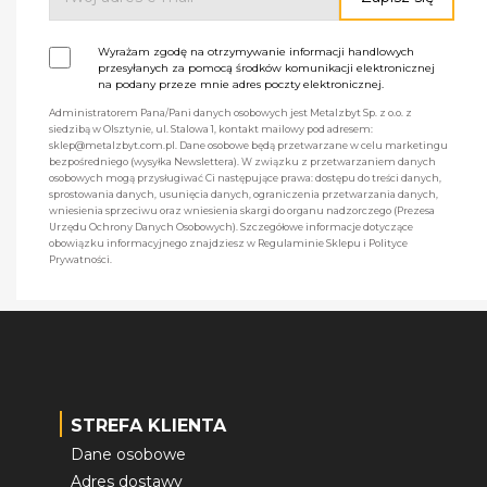
Wyrażam zgodę na otrzymywanie informacji handlowych
przesyłanych za pomocą środków komunikacji elektronicznej
na podany przeze mnie adres poczty elektronicznej.
Administratorem Pana/Pani danych osobowych jest Metalzbyt Sp. z o.o. z
siedzibą w Olsztynie, ul. Stalowa 1, kontakt mailowy pod adresem:
sklep@metalzbyt.com.pl. Dane osobowe będą przetwarzane w celu marketingu
bezpośredniego (wysyłka Newslettera). W związku z przetwarzaniem danych
osobowych mogą przysługiwać Ci następujące prawa: dostępu do treści danych,
sprostowania danych, usunięcia danych, ograniczenia przetwarzania danych,
wniesienia sprzeciwu oraz wniesienia skargi do organu nadzorczego (Prezesa
Urzędu Ochrony Danych Osobowych). Szczegółowe informacje dotyczące
obowiązku informacyjnego znajdziesz w Regulaminie Sklepu i Polityce
Prywatności.
STREFA KLIENTA
Dane osobowe
Adres dostawy