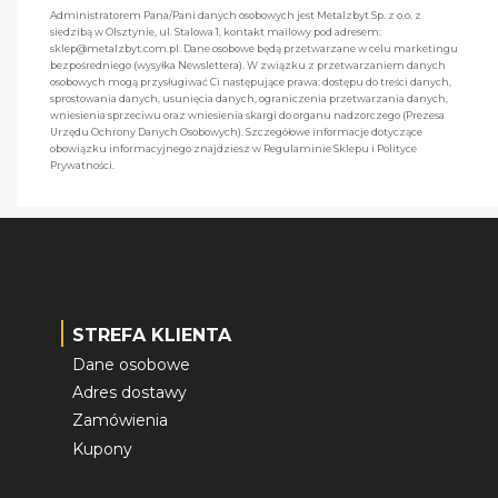
Administratorem Pana/Pani danych osobowych jest Metalzbyt Sp. z o.o. z
siedzibą w Olsztynie, ul. Stalowa 1, kontakt mailowy pod adresem:
sklep@metalzbyt.com.pl. Dane osobowe będą przetwarzane w celu marketingu
bezpośredniego (wysyłka Newslettera). W związku z przetwarzaniem danych
osobowych mogą przysługiwać Ci następujące prawa: dostępu do treści danych,
sprostowania danych, usunięcia danych, ograniczenia przetwarzania danych,
wniesienia sprzeciwu oraz wniesienia skargi do organu nadzorczego (Prezesa
Urzędu Ochrony Danych Osobowych). Szczegółowe informacje dotyczące
obowiązku informacyjnego znajdziesz w Regulaminie Sklepu i Polityce
Prywatności.
STREFA KLIENTA
Dane osobowe
Adres dostawy
Zamówienia
Kupony