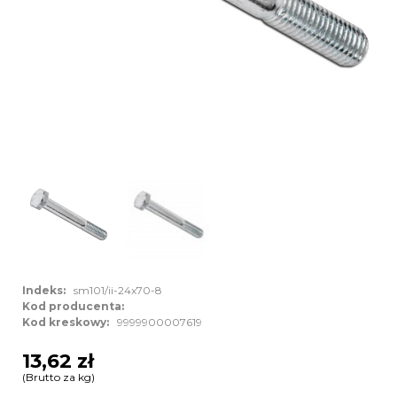
Indeks:
sm101/ii-24x70-8
Kod producenta:
Kod kreskowy:
9999900007619
13,62 zł
(Brutto za kg)