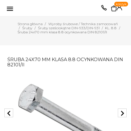
0
koszyk
EUR
PLN

Strona główna
Wyroby śrubowe / Technika zamocowań
Śruby
Śruby sześciokątne DIN-933/DIN-931
KL. 8.8
Śruba 24x70 mm klasa 8.8 ocynkowana DIN 82101/II
ŚRUBA 24X70 MM KLASA 8.8 OCYNKOWANA DIN
82101/II
chevron_left
chevron_right