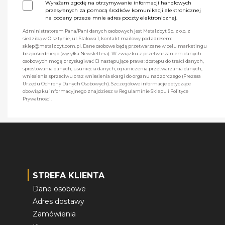
Wyrażam zgodę na otrzymywanie informacji handlowych
przesyłanych za pomocą środków komunikacji elektronicznej
na podany przeze mnie adres poczty elektronicznej.
Administratorem Pana/Pani danych osobowych jest Metalzbyt Sp. z o.o. z
siedzibą w Olsztynie, ul. Stalowa 1, kontakt mailowy pod adresem:
sklep@metalzbyt.com.pl. Dane osobowe będą przetwarzane w celu marketingu
bezpośredniego (wysyłka Newslettera). W związku z przetwarzaniem danych
osobowych mogą przysługiwać Ci następujące prawa: dostępu do treści danych,
sprostowania danych, usunięcia danych, ograniczenia przetwarzania danych,
wniesienia sprzeciwu oraz wniesienia skargi do organu nadzorczego (Prezesa
Urzędu Ochrony Danych Osobowych). Szczegółowe informacje dotyczące
obowiązku informacyjnego znajdziesz w Regulaminie Sklepu i Polityce
Prywatności.
STREFA KLIENTA
Dane osobowe
Adres dostawy
Zamówienia