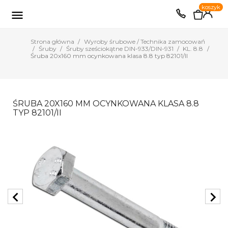
0
koszyk
EUR
PLN

Strona główna
Wyroby śrubowe / Technika zamocowań
Śruby
Śruby sześciokątne DIN-933/DIN-931
KL. 8.8
Śruba 20x160 mm ocynkowana klasa 8.8 typ 82101/II
ŚRUBA 20X160 MM OCYNKOWANA KLASA 8.8
TYP 82101/II
chevron_left
chevron_right