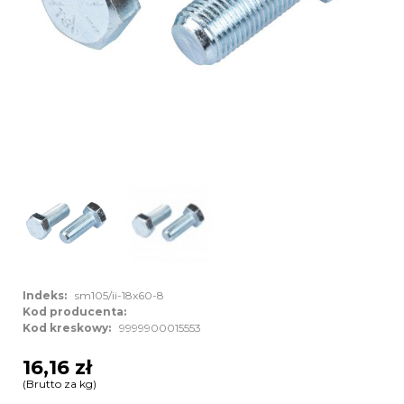
Indeks:
sm105/ii-18x60-8
Kod producenta:
Kod kreskowy:
9999900015553
16,16 zł
(Brutto za kg)