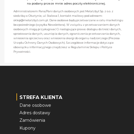
na podany przeze mnie adres poczty elektronicznej.
Administratorem Pana/Pani danych osobowych jest Metalzbyt Sp. z o.o. z
siedzibą w Olsztynie, ul. Stalowa 1, kontakt mailowy pod adresem:
sklep@metalzbyt.com.pl. Dane osobowe będą przetwarzane w celu marketingu
bezpośredniego (wysyłka Newslettera). W związku z przetwarzaniem danych
osobowych mogą przysługiwać Ci następujące prawa: dostępu do treści danych,
sprostowania danych, usunięcia danych, ograniczenia przetwarzania danych,
wniesienia sprzeciwu oraz wniesienia skargi do organu nadzorczego (Prezesa
Urzędu Ochrony Danych Osobowych). Szczegółowe informacje dotyczące
obowiązku informacyjnego znajdziesz w Regulaminie Sklepu i Polityce
Prywatności.
STREFA KLIENTA
Dane osobowe
Adres dostawy
Zamówienia
Kupony