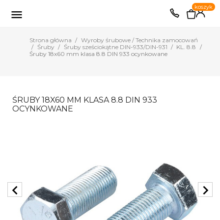
0
koszyk
EUR
PLN

Strona główna
Wyroby śrubowe / Technika zamocowań
Śruby
Śruby sześciokątne DIN-933/DIN-931
KL. 8.8
Śruby 18x60 mm klasa 8.8 DIN 933 ocynkowane
ŚRUBY 18X60 MM KLASA 8.8 DIN 933
OCYNKOWANE
chevron_left
chevron_right