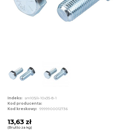
Indeks:
sm105/ii-10x35-8-1
Kod producenta:
Kod kreskowy:
9999900012736
13,63 zł
(Brutto za kg)