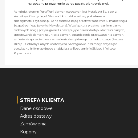
na podany przeze mnie adres poczty elektronicznej.
Administratorem Pana/Pani danych osobowych jest Metalzbyt Sp. z o.o. z
siedzibą w Olsztynie, ul. Stalowa 1, kontakt mailowy pod adresem:
sklep@metalzbyt.com.pl. Dane osobowe będą przetwarzane w celu marketingu
bezpośredniego (wysyłka Newslettera). W związku z przetwarzaniem danych
osobowych mogą przysługiwać Ci następujące prawa: dostępu do treści danych,
sprostowania danych, usunięcia danych, ograniczenia przetwarzania danych,
wniesienia sprzeciwu oraz wniesienia skargi do organu nadzorczego (Prezesa
Urzędu Ochrony Danych Osobowych). Szczegółowe informacje dotyczące
obowiązku informacyjnego znajdziesz w Regulaminie Sklepu i Polityce
Prywatności.
STREFA KLIENTA
Dane osobowe
Adres dostawy
Zamówienia
Kupony