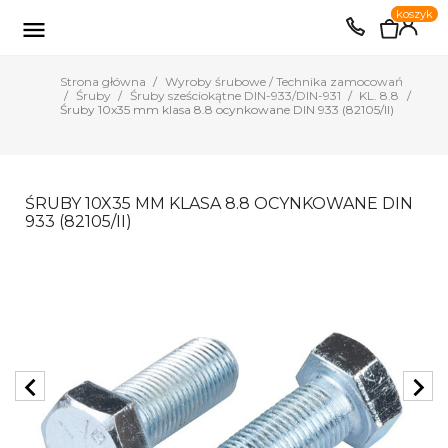
0
koszyk
EUR
PLN

Strona główna
Wyroby śrubowe / Technika zamocowań
Śruby
Śruby sześciokątne DIN-933/DIN-931
KL. 8.8
Śruby 10x35 mm klasa 8.8 ocynkowane DIN 933 (82105/II)
ŚRUBY 10X35 MM KLASA 8.8 OCYNKOWANE DIN
933 (82105/II)
chevron_left
chevron_right