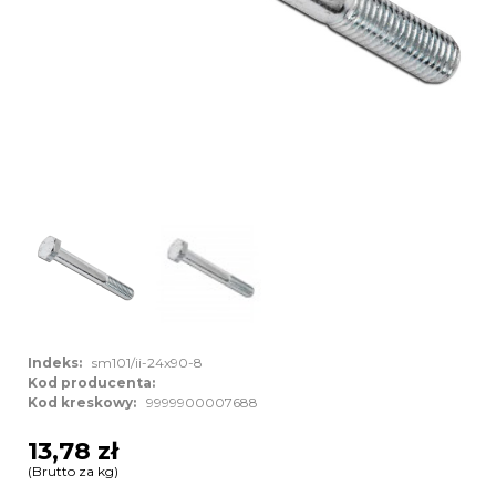
Indeks:
sm101/ii-24x90-8
Kod producenta:
Kod kreskowy:
9999900007688
13,78 zł
(Brutto za kg)