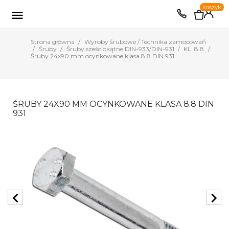
0
koszyk
EUR
PLN

Strona główna
Wyroby śrubowe / Technika zamocowań
Śruby
Śruby sześciokątne DIN-933/DIN-931
KL. 8.8
Śruby 24x90 mm ocynkowane klasa 8.8 DIN 931
ŚRUBY 24X90 MM OCYNKOWANE KLASA 8.8 DIN
931
chevron_left
chevron_right