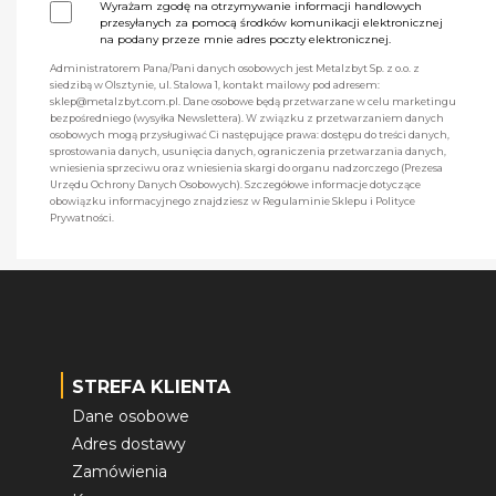
Wyrażam zgodę na otrzymywanie informacji handlowych
przesyłanych za pomocą środków komunikacji elektronicznej
na podany przeze mnie adres poczty elektronicznej.
Administratorem Pana/Pani danych osobowych jest Metalzbyt Sp. z o.o. z
siedzibą w Olsztynie, ul. Stalowa 1, kontakt mailowy pod adresem:
sklep@metalzbyt.com.pl. Dane osobowe będą przetwarzane w celu marketingu
bezpośredniego (wysyłka Newslettera). W związku z przetwarzaniem danych
osobowych mogą przysługiwać Ci następujące prawa: dostępu do treści danych,
sprostowania danych, usunięcia danych, ograniczenia przetwarzania danych,
wniesienia sprzeciwu oraz wniesienia skargi do organu nadzorczego (Prezesa
Urzędu Ochrony Danych Osobowych). Szczegółowe informacje dotyczące
obowiązku informacyjnego znajdziesz w Regulaminie Sklepu i Polityce
Prywatności.
STREFA KLIENTA
Dane osobowe
Adres dostawy
Zamówienia