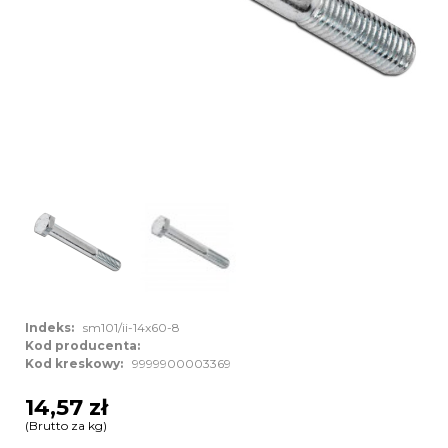
Indeks:
sm101/ii-14x60-8
Kod producenta:
Kod kreskowy:
9999900003369
14,57 zł
(Brutto za kg)