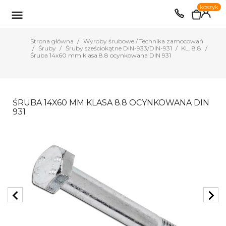
0
koszyk
EUR
PLN

Strona główna
Wyroby śrubowe / Technika zamocowań
Śruby
Śruby sześciokątne DIN-933/DIN-931
KL. 8.8
Śruba 14x60 mm klasa 8.8 ocynkowana DIN 931
ŚRUBA 14X60 MM KLASA 8.8 OCYNKOWANA DIN
931
chevron_left
chevron_right