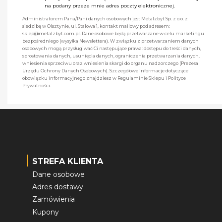
na podany przeze mnie adres poczty elektronicznej.
Administratorem Pana/Pani danych osobowych jest Metalzbyt Sp. z o.o. z
siedzibą w Olsztynie, ul. Stalowa 1, kontakt mailowy pod adresem:
sklep@metalzbyt.com.pl. Dane osobowe będą przetwarzane w celu marketingu
bezpośredniego (wysyłka Newslettera). W związku z przetwarzaniem danych
osobowych mogą przysługiwać Ci następujące prawa: dostępu do treści danych,
sprostowania danych, usunięcia danych, ograniczenia przetwarzania danych,
wniesienia sprzeciwu oraz wniesienia skargi do organu nadzorczego (Prezesa
Urzędu Ochrony Danych Osobowych). Szczegółowe informacje dotyczące
obowiązku informacyjnego znajdziesz w Regulaminie Sklepu i Polityce
Prywatności.
STREFA KLIENTA
Dane osobowe
Adres dostawy
Zamówienia
Kupony