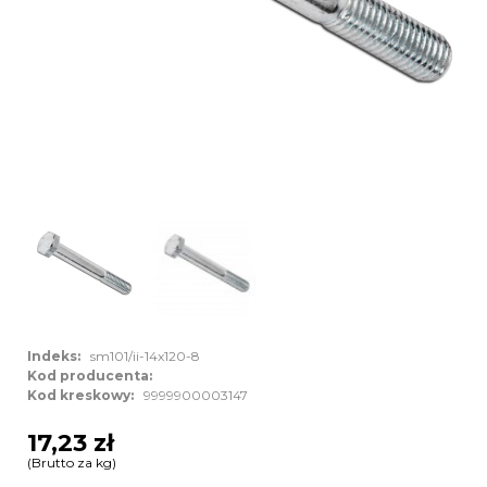
Indeks:
sm101/ii-14x120-8
Kod producenta:
Kod kreskowy:
9999900003147
17,23 zł
(Brutto za kg)