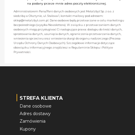
na podany przeze mnie adres poczty elektronicznej.
Administratorem Pana/Pani danych osobowych jest Metalzbyt Sp. z o.o. z
siedzibą w Olsztynie, ul. Stalowa 1, kontakt mailowy pod adresem:
sklep@metalzbyt.com.pl. Dane osobowe będą przetwarzane w celu marketingu
bezpośredniego (wysyłka Newslettera). W związku z przetwarzaniem danych
osobowych mogą przysługiwać Ci następujące prawa: dostępu do treści danych,
sprostowania danych, usunięcia danych, ograniczenia przetwarzania danych,
wniesienia sprzeciwu oraz wniesienia skargi do organu nadzorczego (Prezesa
Urzędu Ochrony Danych Osobowych). Szczegółowe informacje dotyczące
obowiązku informacyjnego znajdziesz w Regulaminie Sklepu i Polityce
Prywatności.
STREFA KLIENTA
Dane osobowe
Adres dostawy
Zamówienia
Kupony