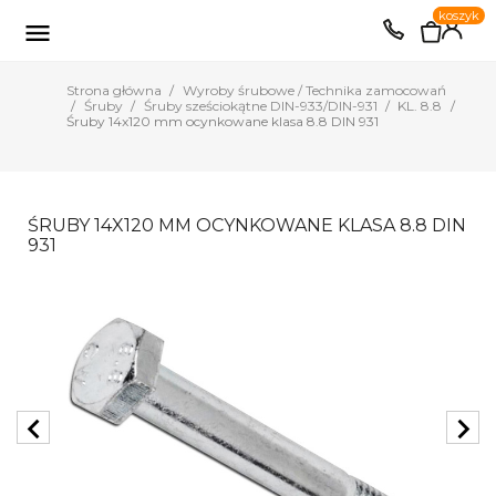
0
koszyk
EUR
PLN

Strona główna
Wyroby śrubowe / Technika zamocowań
Śruby
Śruby sześciokątne DIN-933/DIN-931
KL. 8.8
Śruby 14x120 mm ocynkowane klasa 8.8 DIN 931
ŚRUBY 14X120 MM OCYNKOWANE KLASA 8.8 DIN
931
chevron_left
chevron_right