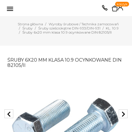
0
koszyk
EUR
PLN

Strona główna
Wyroby śrubowe / Technika zamocowań
Śruby
Śruby sześciokątne DIN-933/DIN-931
KL. 10.9
Śruby 6x20 mm klasa 10.9 ocynkowane DIN 82105/II
ŚRUBY 6X20 MM KLASA 10.9 OCYNKOWANE DIN
82105/II
chevron_left
chevron_right