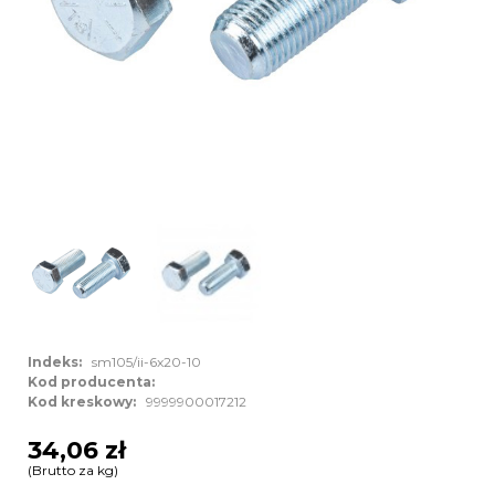
Indeks:
sm105/ii-6x20-10
Kod producenta:
Kod kreskowy:
9999900017212
34,06 zł
(Brutto za kg)