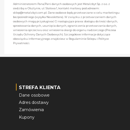
Administratorem Pana/Pani danych osobowych jest Metalzbyt Sp. z o.o. z
siedzibą w Olsztynie, ul. Stalowa 1, kontakt mailowy pod adresem:
sklep@metalzbyt.com.pl. Dane osobowe będą przetwarzane w celu marketingu
bezpośredniego (wysyłka Newslettera). W związku z przetwarzaniem danych
osobowych mogą przysługiwać Ci następujące prawa: dostępu do treści danych,
sprostowania danych, usunięcia danych, ograniczenia przetwarzania danych,
wniesienia sprzeciwu oraz wniesienia skargi do organu nadzorczego (Prezesa
Urzędu Ochrony Danych Osobowych). Szczegółowe informacje dotyczące
obowiązku informacyjnego znajdziesz w Regulaminie Sklepu i Polityce
Prywatności.
STREFA KLIENTA
Dane osobowe
Adres dostawy
Zamówienia
Kupony