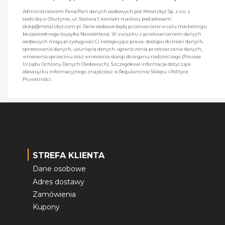
Administratorem Pana/Pani danych osobowych jest Metalzbyt Sp. z o.o. z
siedzibą w Olsztynie, ul. Stalowa 1, kontakt mailowy pod adresem:
sklep@metalzbyt.com.pl. Dane osobowe będą przetwarzane w celu marketingu
bezpośredniego (wysyłka Newslettera). W związku z przetwarzaniem danych
osobowych mogą przysługiwać Ci następujące prawa: dostępu do treści danych,
sprostowania danych, usunięcia danych, ograniczenia przetwarzania danych,
wniesienia sprzeciwu oraz wniesienia skargi do organu nadzorczego (Prezesa
Urzędu Ochrony Danych Osobowych). Szczegółowe informacje dotyczące
obowiązku informacyjnego znajdziesz w Regulaminie Sklepu i Polityce
Prywatności.
STREFA KLIENTA
Dane osobowe
Adres dostawy
Zamówienia
Kupony