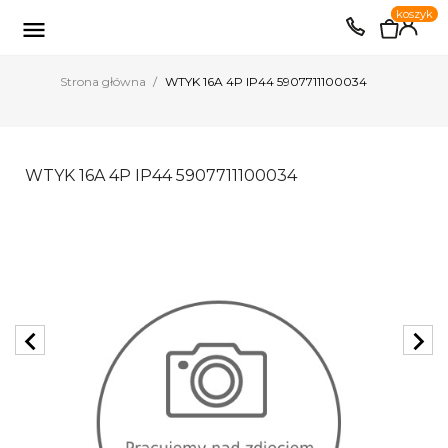
0
koszyk
EUR
PLN

Strona główna
WTYK 16A 4P IP44 5907711100034
WTYK 16A 4P IP44 5907711100034
chevron_left
chevron_right