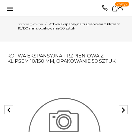
0
koszyk
EUR
PLN

Strona główna
Kotwa ekspansyjna trzpieniowa z klipsem
10/150 mm, opakowanie 50 sztuk
KOTWA EKSPANSYJNA TRZPIENIOWA Z
KLIPSEM 10/150 MM, OPAKOWANIE 50 SZTUK
chevron_left
chevron_right