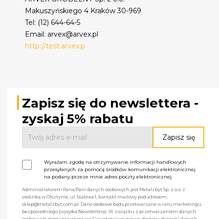
Makuszyńskiego 4 Kraków 30-969
Tel: (12) 644-64-5
Email: arvex@arvex.pl
http://test.arvex.p
Zapisz się do newslettera -
zyskaj 5% rabatu
Wyrażam zgodę na otrzymywanie informacji handlowych
przesyłanych za pomocą środków komunikacji elektronicznej
na podany przeze mnie adres poczty elektronicznej.
Administratorem Pana/Pani danych osobowych jest Metalzbyt Sp. z o.o. z
siedzibą w Olsztynie, ul. Stalowa 1, kontakt mailowy pod adresem:
sklep@metalzbyt.com.pl. Dane osobowe będą przetwarzane w celu marketingu
bezpośredniego (wysyłka Newslettera). W związku z przetwarzaniem danych
osobowych mogą przysługiwać Ci następujące prawa: dostępu do treści danych,