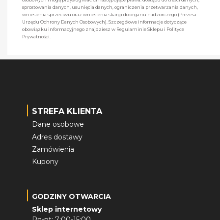
sprostowania danych, usunięcia danych, ograniczenia przetwarzania danych,
wniesienia sprzeciwu oraz wniesienia skargi do organu nadzorczego (Prezesa
Urzędu Ochrony Danych Osobowych). Szczegółowe informacje dotyczące
obowiązku informacyjnego znajdziesz w Regulaminie Sklepu i Polityce
Prywatności.
STREFA KLIENTA
Dane osobowe
Adres dostawy
Zamówienia
Kupony
GODZINY OTWARCIA
Sklep internetowy
Pn-pt: 7:00-15:00