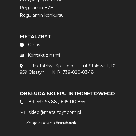
Regulamin B2B
Regulamin konkursu
METALZBYT
O nas
Kontakt z nami
Metalzbyt Sp. z o.o
ul. Stalowa 1, 10-
959 Olsztyn
NIP: 739-020-03-18
OBSŁUGA SKLEPU INTERNETOWEGO
(89) 532 95 88
/
695 110 865
sklep@metalzbyt.com.pl
Znajdz nas na