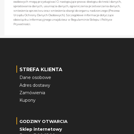
osobowych mogą przysługiwać Ci następujące prawa: dostępu do treści danych,
sprostowania danych, usunięcia danych, ograniczenia przetwarzania danych,
wniesienia sprzeciwu oraz wniesienia skargi do organu nadzorczego (Prezesa
Urzędu Ochrony Danych Osobowych). Szczegółowe informacje dotyczące
obowiązku informacyjnego znajdziesz w Regulaminie Sklepu i Polityce
Prywatności.
STREFA KLIENTA
Dane osobowe
Adres dostawy
Zamówienia
Kupony
GODZINY OTWARCIA
Sklep internetowy