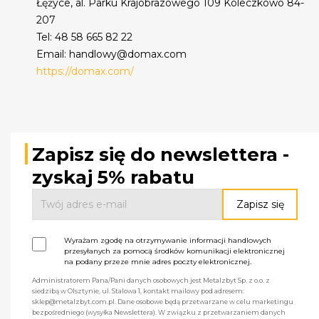
Łężyce, al. Parku Krajobrazowego 109 Koleczkowo 84-
207
Tel: 48 58 665 82 22
Email: handlowy@domax.com
https://domax.com/
Zapisz się do newslettera -
zyskaj 5% rabatu
Wyrażam zgodę na otrzymywanie informacji handlowych
przesyłanych za pomocą środków komunikacji elektronicznej
na podany przeze mnie adres poczty elektronicznej.
Administratorem Pana/Pani danych osobowych jest Metalzbyt Sp. z o.o. z
siedzibą w Olsztynie, ul. Stalowa 1, kontakt mailowy pod adresem:
sklep@metalzbyt.com.pl. Dane osobowe będą przetwarzane w celu marketingu
bezpośredniego (wysyłka Newslettera). W związku z przetwarzaniem danych