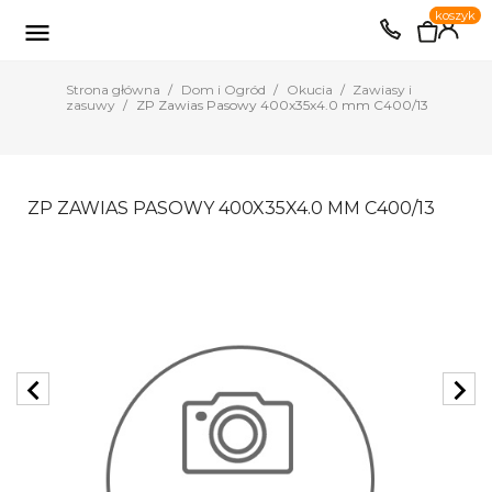
0
koszyk
EUR
PLN

Strona główna
Dom i Ogród
Okucia
Zawiasy i
zasuwy
ZP Zawias Pasowy 400x35x4.0 mm C400/13
ZP ZAWIAS PASOWY 400X35X4.0 MM C400/13
chevron_left
chevron_right