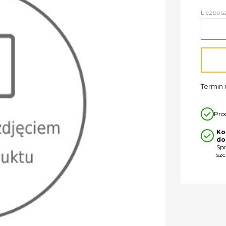
Liczba s
Termin r
Pro
Ko
do
Sp
sz