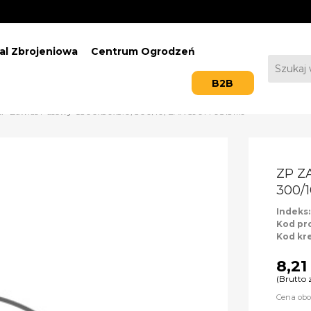
al Zbrojeniowa
Centrum Ogrodzeń
B2B
ZP Zawias Pasowy C300x30x3.0, 300/10, EAN 5907708131119
ZP Z
300/1
Indeks
Kod pr
Kod kr
8,21 
(Brutto 
Cena obo