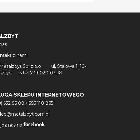
ALZBYT
nas
ntakt z nami
Metalzbyt Sp. z o.o
ul. Stalowa 1, 10-
lsztyn
NIP: 739-020-03-18
ŁUGA SKLEPU INTERNETOWEGO
9) 532 95 88
/
695 110 865
klep@metalzbyt.com.pl
jdz nas na