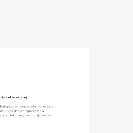
ty elektronicznej.
we będą przetwarzane w celu marketingu
 usunięcia danych, ograniczenia
owiązku informacyjnego znajdziesz w