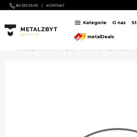
89 532 95 95
|
KONTAKT

Kategorie
O nas
St
metalDeals
Strona główna
Dom i Ogród
Okucia
Zawiasy i zasuwy