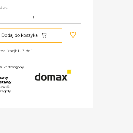
ztuk:
Dodaj do koszyka
ealizacji: 1 - 3 dni
dukt dostępny
szty
stawy
rawdź
czegóły