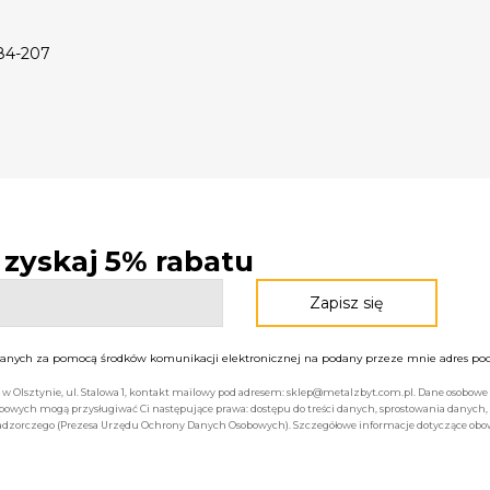
 84-207
- zyskaj 5% rabatu
nych za pomocą środków komunikacji elektronicznej na podany przeze mnie adres pocz
bą w Olsztynie, ul. Stalowa 1, kontakt mailowy pod adresem: sklep@metalzbyt.com.pl. Dane osobo
owych mogą przysługiwać Ci następujące prawa: dostępu do treści danych, sprostowania danych,
 nadzorczego (Prezesa Urzędu Ochrony Danych Osobowych). Szczegółowe informacje dotyczące ob