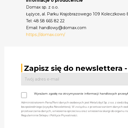
Informacje o producencie
Domax sp. z o.o.
Łężyce, al. Parku Krajobrazowego 109 Koleczkowo
Tel: 48 58 665 82 22
Email: handlowy@domax.com
https://domax.com/
Zapisz się do newslettera 
Wyrażam zgodę na otrzymywanie informacji handlowych przesyła
Administratorem Pana/Pani danych osobowych jest Metalzbyt Sp. z o.o. z siedzi
bezpośredniego (wysyłka Newslettera). W związku z przetwarzaniem danych osob
przetwarzania danych, wniesienia sprzeciwu oraz wniesienia skargi do organu
Regulaminie Sklepu i Polityce Prywatności.