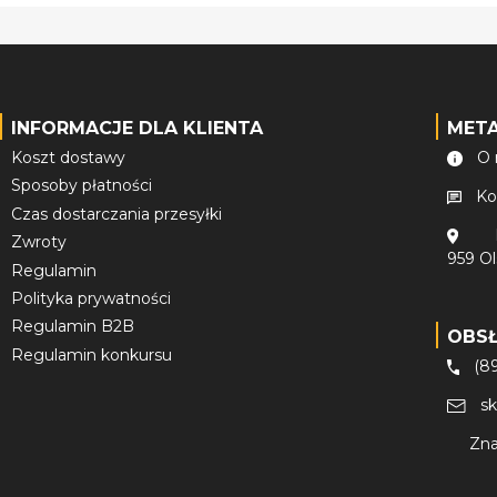
INFORMACJE DLA KLIENTA
MET
Koszt dostawy
O 
Sposoby płatności
Ko
Czas dostarczania przesyłki
Zwroty
959 O
Regulamin
Polityka prywatności
Regulamin B2B
OBS
Regulamin konkursu
(8
s
Zna