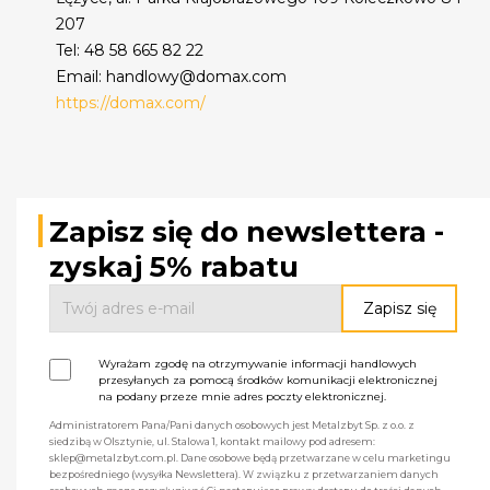
207
Tel: 48 58 665 82 22
Email: handlowy@domax.com
https://domax.com/
Zapisz się do newslettera -
zyskaj 5% rabatu
Wyrażam zgodę na otrzymywanie informacji handlowych
przesyłanych za pomocą środków komunikacji elektronicznej
na podany przeze mnie adres poczty elektronicznej.
Administratorem Pana/Pani danych osobowych jest Metalzbyt Sp. z o.o. z
siedzibą w Olsztynie, ul. Stalowa 1, kontakt mailowy pod adresem:
sklep@metalzbyt.com.pl. Dane osobowe będą przetwarzane w celu marketingu
bezpośredniego (wysyłka Newslettera). W związku z przetwarzaniem danych