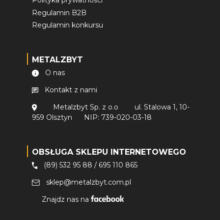
Polityka prywatności
Regulamin B2B
Regulamin konkursu
METALZBYT
O nas
Kontakt z nami
Metalzbyt Sp. z o.o
ul. Stalowa 1, 10-
959 Olsztyn
NIP: 739-020-03-18
OBSŁUGA SKLEPU INTERNETOWEGO
(89) 532 95 88
/
695 110 865
sklep@metalzbyt.com.pl
Znajdz nas na