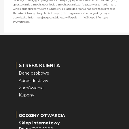
osobowych mogą przysługiwać Ci następujące prawa: dostępu do treści danych,
sprostowania danych, usunięcia danych, ograniczenia przetwarzania danych,
wniesienia sprzeciwu oraz wniesienia skargi do organu nadzorczego (Prezesa
Urzędu Ochrony Danych Osobowych). Szczegółowe informacje dotyczące
obowiązku informacyjnego znajdziesz w Regulaminie Sklepu i Polityce
Prywatności.
STREFA KLIENTA
Dane osobowe
Adres dostawy
Zamówienia
Kupony
GODZINY OTWARCIA
Sklep internetowy