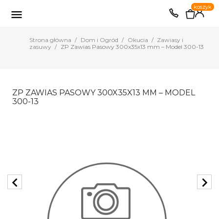
0
koszyk
EUR
PLN

Strona główna
Dom i Ogród
Okucia
Zawiasy i
zasuwy
ZP Zawias Pasowy 300x35x13 mm – Model 300-13
ZP ZAWIAS PASOWY 300X35X13 MM – MODEL
300-13
chevron_left
chevron_right