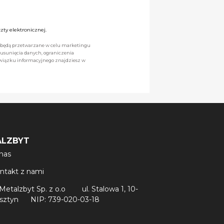
ty elektronicznej.
we będą przetwarzane w celu marketingu
 usunięcia danych, ograniczenia
owiązku informacyjnego znajdziesz w
ALZBYT
nas
ntakt z nami
Metalzbyt Sp. z o.o
ul. Stalowa 1, 10-
lsztyn
NIP: 739-020-03-18