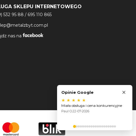
ŁUGA SKLEPU INTERNETOWEGO
9) 532 95 88
/
695 110 865
klep@metalzbyt.com.pl
jdz nas na
×
Opinie Google
★
★
★
★
★
Miała obsługa i cena konkurencyjne
Paul O.
22-07-2026