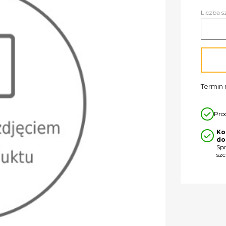
Liczba s
Termin r
Pro
Ko
do
Sp
sz