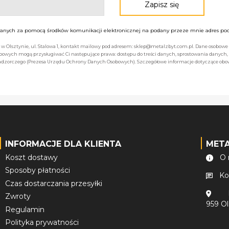
nych za pomocą środków komunikacji elektronicznej na podany przeze mnie adres pocz
bą w Olsztynie, ul. Stalowa 1, kontakt mailowy pod adresem: sklep@metalzbyt.com.pl. Dane osobo
owych mogą przysługiwać Ci następujące prawa: dostępu do treści danych, sprostowania danych,
 nadzorczego (Prezesa Urzędu Ochrony Danych Osobowych). Szczegółowe informacje dotyczące ob
INFORMACJE DLA KLIENTA
MET
Koszt dostawy
O 
Sposoby płatności
Ko
Czas dostarczania przesyłki
Zwroty
959 O
Regulamin
Polityka prywatności