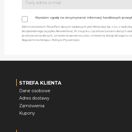
Wyrażam zgodę na otrzymywanie informacji handlowych przesyła
Administratorem Pana/Pani danych osobowych jest Metalzbyt Sp. z o.o. z siedzi
bezpośredniego (wysyłka Newslettera). W związku z przetwarzaniem danych osob
przetwarzania danych, wniesienia sprzeciwu oraz wniesienia skargi do organu
Regulaminie Sklepu i Polityce Prywatności.
STREFA KLIENTA
Dane osobowe
Adres dostawy
Zamówienia
Kupony