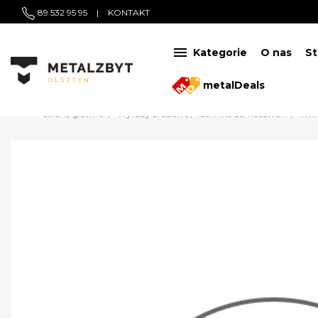
89 532 95 95
|
KONTAKT

Kategorie
O nas
St
metalDeals
Strona główna
Wyroby śrubowe / Technika zamocowań
Wkr