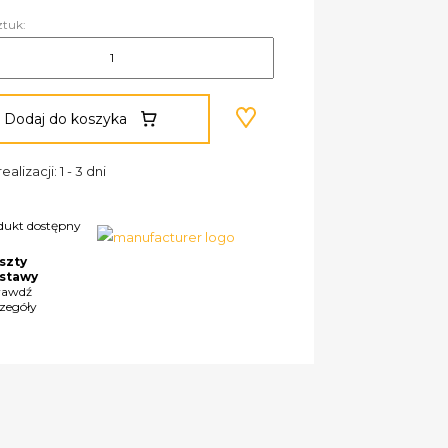
ztuk:
Dodaj do koszyka
ealizacji: 1 - 3 dni
dukt dostępny
szty
stawy
rawdź
czegóły