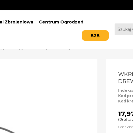
al Zbrojeniowa
Centrum Ogrodzeń
B2B
ęty
Wkręty inne
Wkręt utwardzany do drewna 3.5x50
WKR
DREW
Indeks
Kod pr
Kod kr
17,9
(Brutto 
Cena obo