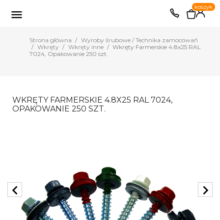
0
koszyk
EUR
PLN

Strona główna
Wyroby śrubowe / Technika zamocowań
Wkręty
Wkręty inne
Wkręty Farmerskie 4.8x25 RAL
7024, Opakowanie 250 szt.
WKRĘTY FARMERSKIE 4.8X25 RAL 7024,
OPAKOWANIE 250 SZT.
chevron_left
chevron_right