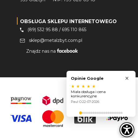
OBSŁUGA SKLEPU INTERNETOWEGO
(89) 532 95 88
/
695 110 865
sklep@metalzbyt.com.pl
Znajdz nas na
×
Opinie Google
★
★
★
★
★
Miała obsługa i cena
konkurencyjne
Paul O.
22-07-2026