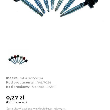
Indeks:
wf-4.8x25/7024
Kod producenta:
RAL 7024
Kod kreskowy:
9999900055481
0,27 zł
(Brutto za szt)
Cena obowiązująca w sklepie internetowym.