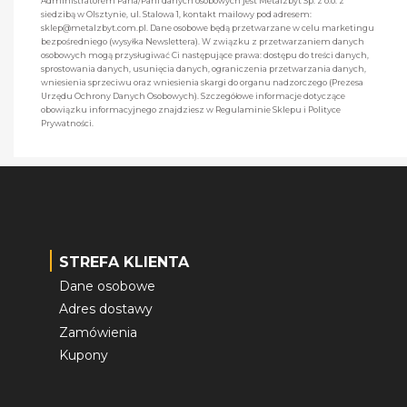
Administratorem Pana/Pani danych osobowych jest Metalzbyt Sp. z o.o. z
siedzibą w Olsztynie, ul. Stalowa 1, kontakt mailowy pod adresem:
sklep@metalzbyt.com.pl. Dane osobowe będą przetwarzane w celu marketingu
bezpośredniego (wysyłka Newslettera). W związku z przetwarzaniem danych
osobowych mogą przysługiwać Ci następujące prawa: dostępu do treści danych,
sprostowania danych, usunięcia danych, ograniczenia przetwarzania danych,
wniesienia sprzeciwu oraz wniesienia skargi do organu nadzorczego (Prezesa
Urzędu Ochrony Danych Osobowych). Szczegółowe informacje dotyczące
obowiązku informacyjnego znajdziesz w Regulaminie Sklepu i Polityce
Prywatności.
STREFA KLIENTA
Dane osobowe
Adres dostawy
Zamówienia
Kupony