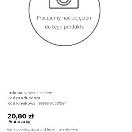
Indeks:
wdp504-3x35zn
Kod producenta:
Kod kreskowy:
9999900051544
20,80 zł
(Brutto za kg)
Cena obowiązująca w sklepie internetowym.