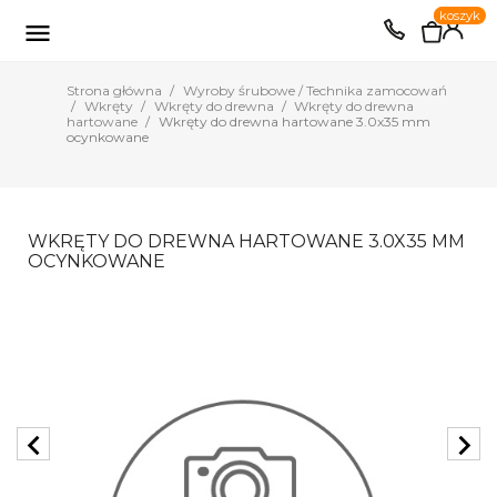
0
koszyk
EUR
PLN

Strona główna
Wyroby śrubowe / Technika zamocowań
Wkręty
Wkręty do drewna
Wkręty do drewna
hartowane
Wkręty do drewna hartowane 3.0x35 mm
ocynkowane
WKRĘTY DO DREWNA HARTOWANE 3.0X35 MM
OCYNKOWANE
chevron_left
chevron_right