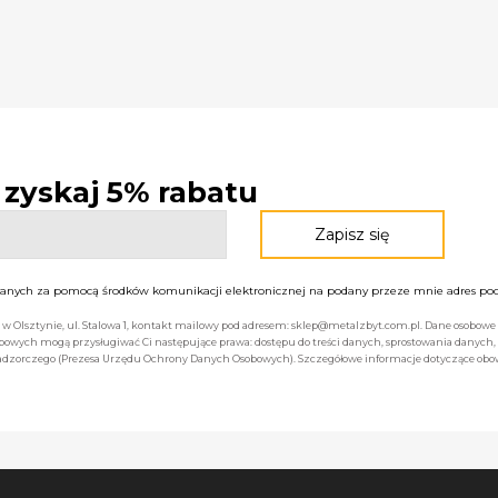
- zyskaj 5% rabatu
nych za pomocą środków komunikacji elektronicznej na podany przeze mnie adres pocz
bą w Olsztynie, ul. Stalowa 1, kontakt mailowy pod adresem: sklep@metalzbyt.com.pl. Dane osobo
owych mogą przysługiwać Ci następujące prawa: dostępu do treści danych, sprostowania danych,
 nadzorczego (Prezesa Urzędu Ochrony Danych Osobowych). Szczegółowe informacje dotyczące ob