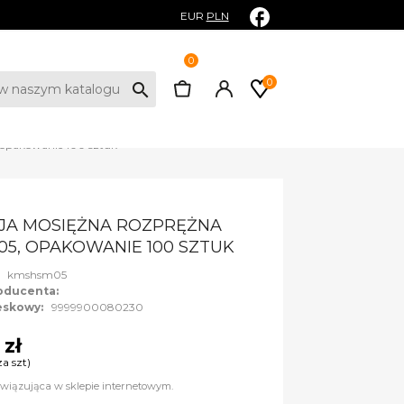
EUR
PLN
0
0
search
 opakowanie 100 sztuk
JA MOSIĘŻNA ROZPRĘŻNA
05, OPAKOWANIE 100 SZTUK
:
kmshsm05
oducenta:
eskowy:
9999900080230
 zł
za szt)
wiązująca w sklepie internetowym.