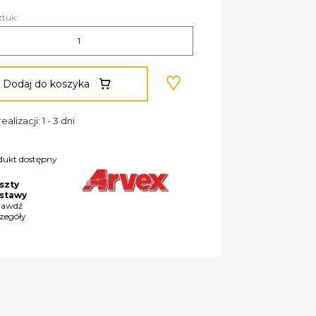
ztuk:
Dodaj do koszyka
ealizacji: 1 - 3 dni
dukt dostępny
szty
stawy
rawdź
czegóły