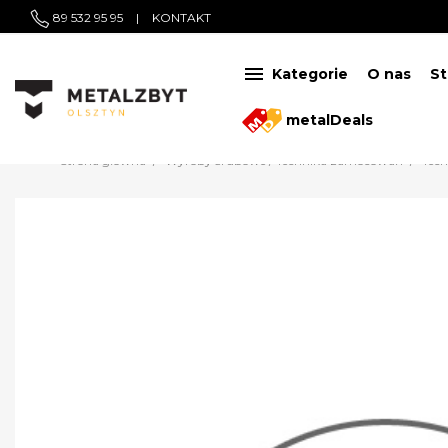
89 532 95 95
|
KONTAKT

Kategorie
O nas
St
metalDeals
Strona główna
Wyroby śrubowe / Technika zamocowań
Tec