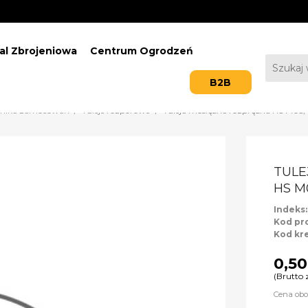
al Zbrojeniowa
Centrum Ogrodzeń
B2B
hnika zamocowań
Tuleje rozporowe
Tuleja mosiężna rozprężna HS M05,
TULE
HS M
Indeks
Kod pr
Kod kr
0,50
(Brutto 
Cena obo