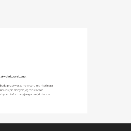
ty elektronicznej.
we będą przetwarzane w celu marketingu
 usunięcia danych, ograniczenia
owiązku informacyjnego znajdziesz w