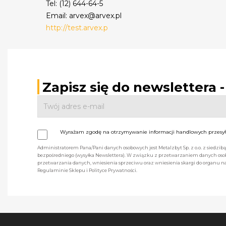
Tel: (12) 644-64-5
Email: arvex@arvex.pl
http://test.arvex.p
Zapisz się do newslettera 
Wyrażam zgodę na otrzymywanie informacji handlowych przesyła
Administratorem Pana/Pani danych osobowych jest Metalzbyt Sp. z o.o. z siedzi
bezpośredniego (wysyłka Newslettera). W związku z przetwarzaniem danych osob
przetwarzania danych, wniesienia sprzeciwu oraz wniesienia skargi do organu
Regulaminie Sklepu i Polityce Prywatności.