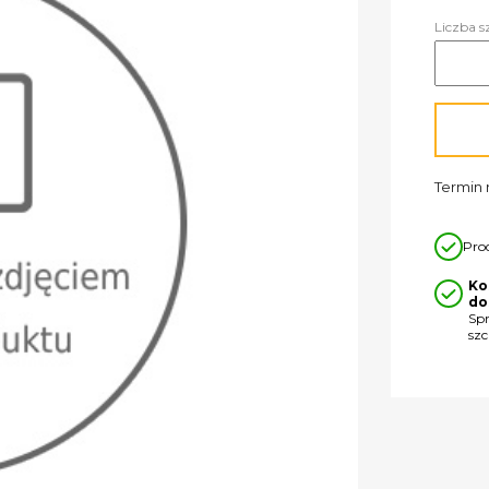
Liczba s
Termin r
Pro
Ko
do
Sp
sz