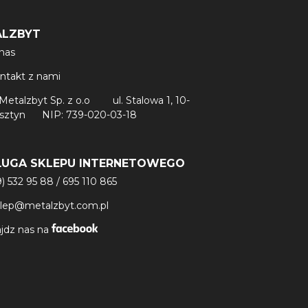
ALZBYT
nas
ntakt z nami
Metalzbyt Sp. z o.o
ul. Stalowa 1, 10-
lsztyn
NIP: 739-020-03-18
ŁUGA SKLEPU INTERNETOWEGO
9) 532 95 88
/
695 110 865
klep@metalzbyt.com.pl
jdz nas na