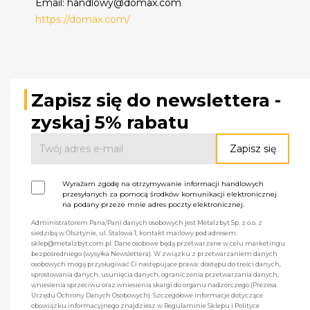
Email: handlowy@domax.com
https://domax.com/
Zapisz się do newslettera -
zyskaj 5% rabatu
Wyrażam zgodę na otrzymywanie informacji handlowych
przesyłanych za pomocą środków komunikacji elektronicznej
na podany przeze mnie adres poczty elektronicznej.
Administratorem Pana/Pani danych osobowych jest Metalzbyt Sp. z o.o. z
siedzibą w Olsztynie, ul. Stalowa 1, kontakt mailowy pod adresem:
sklep@metalzbyt.com.pl. Dane osobowe będą przetwarzane w celu marketingu
bezpośredniego (wysyłka Newslettera). W związku z przetwarzaniem danych
osobowych mogą przysługiwać Ci następujące prawa: dostępu do treści danych,
sprostowania danych, usunięcia danych, ograniczenia przetwarzania danych,
wniesienia sprzeciwu oraz wniesienia skargi do organu nadzorczego (Prezesa
Urzędu Ochrony Danych Osobowych). Szczegółowe informacje dotyczące
obowiązku informacyjnego znajdziesz w Regulaminie Sklepu i Polityce