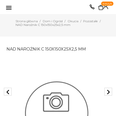
0
koszyk
EUR
PLN

Strona główna
Dom i Ogród
Okucia
Pozostałe
NAD Narożnik C 150x150x25x2,5 mm
NAD NAROŻNIK C 150X150X25X2,5 MM
chevron_left
chevron_right