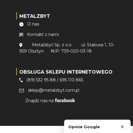
METALZBYT
O nas
Kontakt z nami
Metalzbyt Sp. z o.o
ul. Stalowa 1, 10-
959 Olsztyn
NIP: 739-020-03-18
OBSŁUGA SKLEPU INTERNETOWEGO
(89) 532 95 88
/
695 110 865
sklep@metalzbyt.com.pl
Znajdz nas na
×
Opinie Google