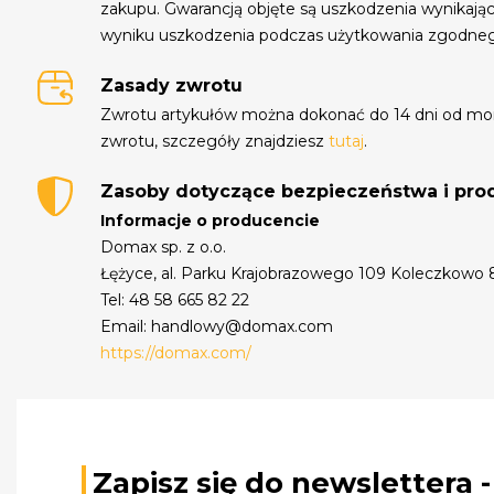
zakupu. Gwarancją objęte są uszkodzenia wynikają
wyniku uszkodzenia podczas użytkowania zgodne
Zasady zwrotu
Zwrotu artykułów można dokonać do 14 dni od mo
zwrotu, szczegóły znajdziesz
tutaj
.
Zasoby dotyczące bezpieczeństwa i pr
Informacje o producencie
Domax sp. z o.o.
Łężyce, al. Parku Krajobrazowego 109 Koleczkowo
Tel: 48 58 665 82 22
Email: handlowy@domax.com
https://domax.com/
Zapisz się do newslettera 