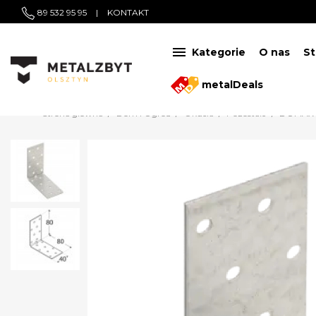
89 532 95 95
|
KONTAKT

Kategorie
O nas
St
metalDeals
Strona główna
Dom i Ogród
Okucia
Pozostałe
DOMAX 