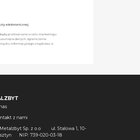
ty elektronicznej.
we będą przetwarzane w celu marketingu
 usunięcia danych, ograniczenia
owiązku informacyjnego znajdziesz w
ALZBYT
nas
ntakt z nami
Metalzbyt Sp. z o.o
ul. Stalowa 1, 10-
lsztyn
NIP: 739-020-03-18