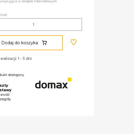
wiązująca w sklepie internetowym.
ztuk:
Dodaj do koszyka
ealizacji: 1 - 3 dni
dukt dostępny
szty
stawy
rawdź
czegóły