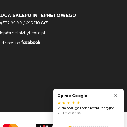
ŁUGA SKLEPU INTERNETOWEGO
9) 532 95 88
/
695 110 865
klep@metalzbyt.com.pl
jdz nas na
×
Opinie Google
★
★
★
★
★
Miała obsługa i cena konkurencyjne
Paul O.
22-07-2026