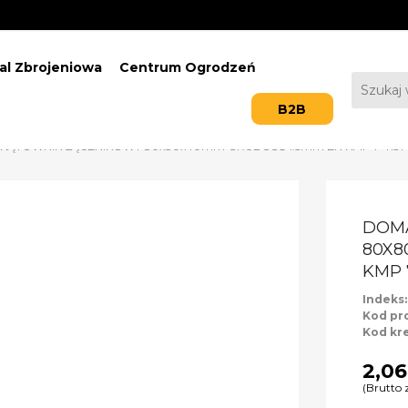
al Zbrojeniowa
Centrum Ogrodzeń
B2B
KĄTOWNIK ŁĄCZNIKOWY 80x80x40mm GRUBOŚĆ 1.5mm ZN KMP 7 4137 
DOM
80X8
KMP 
Indeks
Kod pr
Kod kr
2,06
(Brutto 