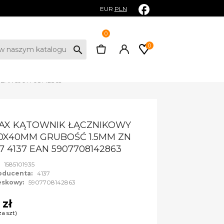
EUR
PLN
0
0
search
EAN 5907708142863
AX KĄTOWNIK ŁĄCZNIKOWY
0X40MM GRUBOŚĆ 1.5MM ZN
7 4137 EAN 5907708142863
:
1585101935
oducenta:
4137
eskowy:
5907708142863
 zł
za szt)