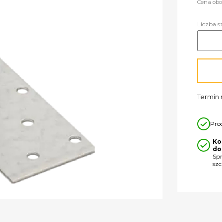
Cena obo
Liczba s
Termin r
Pro
Ko
do
Sp
sz