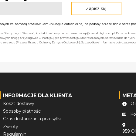
nych za pomocą środków komunikacji elektronicznej na podany przeze mnie adres pocz
bą w Olsztynie, ul. Stalowa 1, kontakt mailowy pod adresem: sklep@metalzbyt.com.pl. Dane osobo
owych mogą przysługiwać Ci następujące prawa: dostępu do treści danych, sprostowania danych,
 nadzorczego (Prezesa Urzędu Ochrony Danych Osobowych). Szczegółowe informacje dotyczące ob
INFORMACJE DLA KLIENTA
MET
Koszt dostawy
O 
Sposoby płatności
Ko
Czas dostarczania przesyłki
Zwroty
959 O
Regulamin