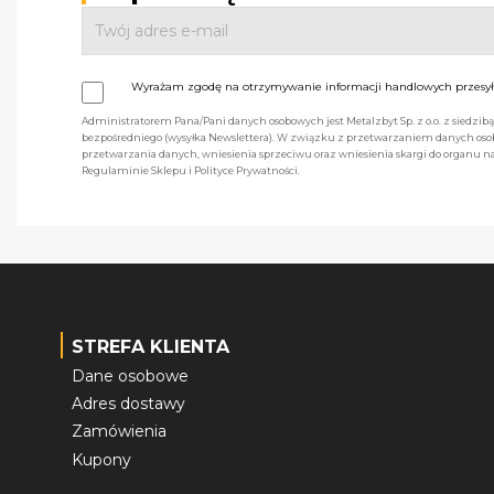
Wyrażam zgodę na otrzymywanie informacji handlowych przesyła
Administratorem Pana/Pani danych osobowych jest Metalzbyt Sp. z o.o. z siedzi
bezpośredniego (wysyłka Newslettera). W związku z przetwarzaniem danych osob
przetwarzania danych, wniesienia sprzeciwu oraz wniesienia skargi do organu
Regulaminie Sklepu i Polityce Prywatności.
STREFA KLIENTA
Dane osobowe
Adres dostawy
Zamówienia
Kupony