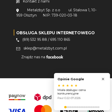
Kontakt z nami
Metalzbyt Sp. z o.o
ul. Stalowa 1, 10-
959 Olsztyn
NIP: 739-020-03-18
OBSŁUGA SKLEPU INTERNETOWEGO
(89) 532 95 88
/
695 110 865
sklep@metalzbyt.com.pl
Znajdz nas na
×
Opinie Google
★
★
★
★
★
Miała obsługa i cena
konkurencyjne
Paul O.
22-07-2026