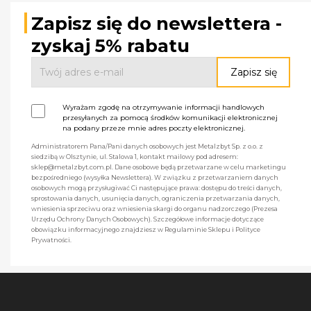
Zapisz się do newslettera -
zyskaj 5% rabatu
Wyrażam zgodę na otrzymywanie informacji handlowych
przesyłanych za pomocą środków komunikacji elektronicznej
na podany przeze mnie adres poczty elektronicznej.
Administratorem Pana/Pani danych osobowych jest Metalzbyt Sp. z o.o. z
siedzibą w Olsztynie, ul. Stalowa 1, kontakt mailowy pod adresem:
sklep@metalzbyt.com.pl. Dane osobowe będą przetwarzane w celu marketingu
bezpośredniego (wysyłka Newslettera). W związku z przetwarzaniem danych
osobowych mogą przysługiwać Ci następujące prawa: dostępu do treści danych,
sprostowania danych, usunięcia danych, ograniczenia przetwarzania danych,
wniesienia sprzeciwu oraz wniesienia skargi do organu nadzorczego (Prezesa
Urzędu Ochrony Danych Osobowych). Szczegółowe informacje dotyczące
obowiązku informacyjnego znajdziesz w Regulaminie Sklepu i Polityce
Prywatności.