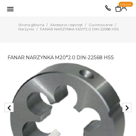
0
koszyk
EUR
PLN

Strona główna
Akcesoria i osprzęt
Gwintowanie
Narzynki
FANAR NARZYNKA M20*2.0 DIN-22568 HSS
FANAR NARZYNKA M20*2.0 DIN-22568 HSS
chevron_left
chevron_right