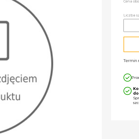
Cena obo
Liczba s
Termin r
Pro
Ko
do
Sp
sz