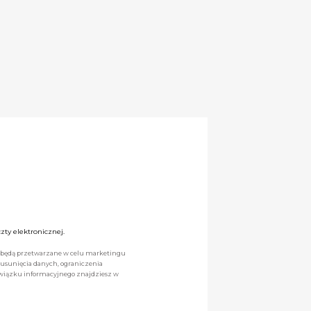
ty elektronicznej.
we będą przetwarzane w celu marketingu
 usunięcia danych, ograniczenia
owiązku informacyjnego znajdziesz w