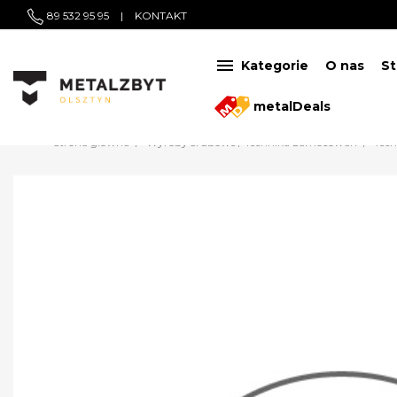
89 532 95 95
|
KONTAKT

Kategorie
O nas
St
metalDeals
Strona główna
Wyroby śrubowe / Technika zamocowań
Tec