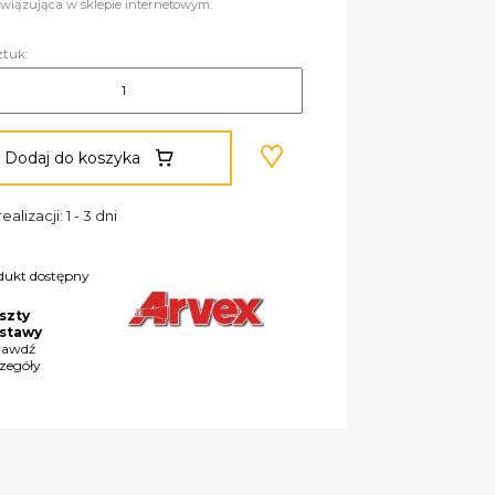
wiązująca w sklepie internetowym.
ztuk:
Dodaj do koszyka
ealizacji: 1 - 3 dni
dukt dostępny
szty
stawy
rawdź
czegóły