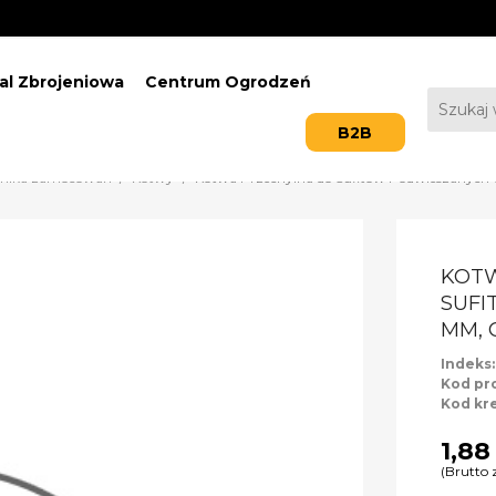
al Zbrojeniowa
Centrum Ogrodzeń
B2B
hnika zamocowań
Kotwy
Kotwa Przechylna do Sufitów Podwieszanych 
KOT
SUFI
MM, 
Indeks
Kod pr
Kod kr
1,88
(Brutto 