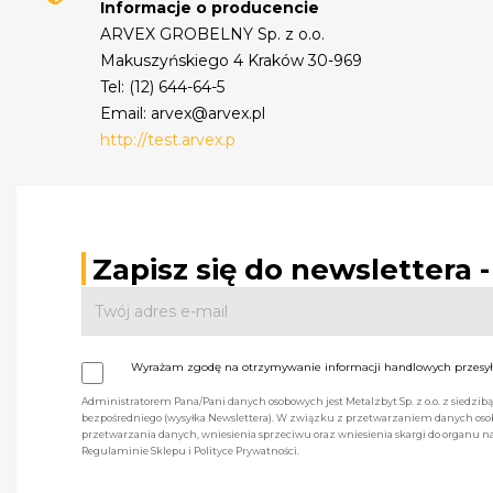
Informacje o producencie
ARVEX GROBELNY Sp. z o.o.
Makuszyńskiego 4 Kraków 30-969
Tel: (12) 644-64-5
Email: arvex@arvex.pl
http://test.arvex.p
Zapisz się do newslettera 
Wyrażam zgodę na otrzymywanie informacji handlowych przesyła
Administratorem Pana/Pani danych osobowych jest Metalzbyt Sp. z o.o. z siedzi
bezpośredniego (wysyłka Newslettera). W związku z przetwarzaniem danych osob
przetwarzania danych, wniesienia sprzeciwu oraz wniesienia skargi do organu
Regulaminie Sklepu i Polityce Prywatności.