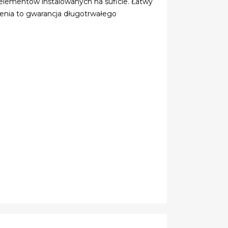
 elementów instalowanych na suficie. Łatwy
enia to gwarancja długotrwałego