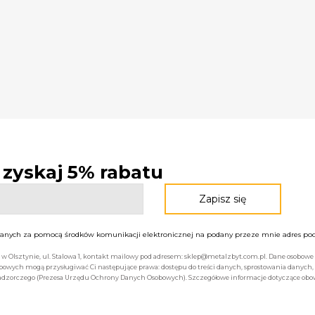
- zyskaj 5% rabatu
nych za pomocą środków komunikacji elektronicznej na podany przeze mnie adres pocz
bą w Olsztynie, ul. Stalowa 1, kontakt mailowy pod adresem: sklep@metalzbyt.com.pl. Dane osobo
owych mogą przysługiwać Ci następujące prawa: dostępu do treści danych, sprostowania danych,
 nadzorczego (Prezesa Urzędu Ochrony Danych Osobowych). Szczegółowe informacje dotyczące ob