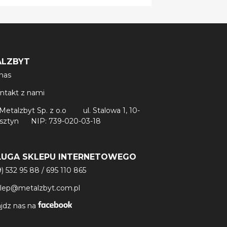
ALZBYT
nas
ntakt z nami
Metalzbyt Sp. z o.o
ul. Stalowa 1, 10-
lsztyn
NIP: 739-020-03-18
ŁUGA SKLEPU INTERNETOWEGO
9) 532 95 88
/
695 110 865
klep@metalzbyt.com.pl
jdz nas na