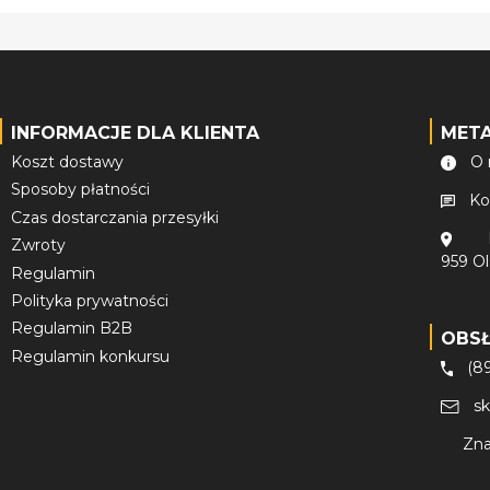
INFORMACJE DLA KLIENTA
MET
Koszt dostawy
O 
Sposoby płatności
Ko
Czas dostarczania przesyłki
Zwroty
959 O
Regulamin
Polityka prywatności
Regulamin B2B
OBS
Regulamin konkursu
(8
s
Zna