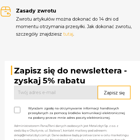
Zasady zwrotu
Zwrotu artykułów można dokonać do 14 dni od
momentu otrzymania przesyłki. Jak dokonać zwrotu,
szczegóły znajdziesz
tutaj
.
Zapisz się do newslettera -
zyskaj 5% rabatu
Wyrażam zgodę na otrzymywanie informacji handlowych
przesyłanych za pomocą środków komunikacji elektronicznej
na podany przeze mnie adres poczty elektronicznej.
Administratorem Pana/Pani danych osobowych jest Metalzbyt Sp. z o.o. z
siedzibą w Olsztynie, ul. Stalowa 1, kontakt mailowy pod adresem:
sklep@metalzbyt.com.pl. Dane osobowe będą przetwarzane w celu marketingu
bezpośredniego (wysyłka Newslettera). W związku z przetwarzaniem danych