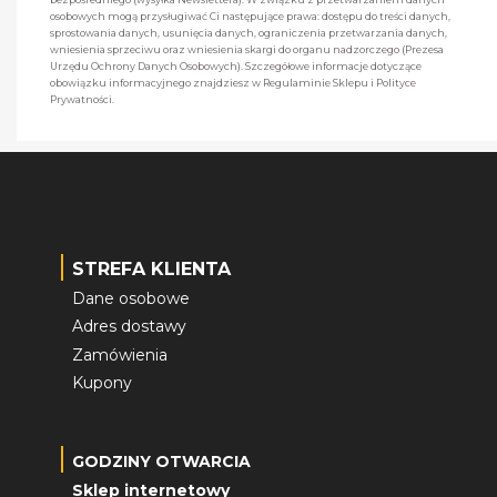
osobowych mogą przysługiwać Ci następujące prawa: dostępu do treści danych,
sprostowania danych, usunięcia danych, ograniczenia przetwarzania danych,
wniesienia sprzeciwu oraz wniesienia skargi do organu nadzorczego (Prezesa
Urzędu Ochrony Danych Osobowych). Szczegółowe informacje dotyczące
obowiązku informacyjnego znajdziesz w Regulaminie Sklepu i Polityce
Prywatności.
STREFA KLIENTA
Dane osobowe
Adres dostawy
Zamówienia
Kupony
GODZINY OTWARCIA
Sklep internetowy