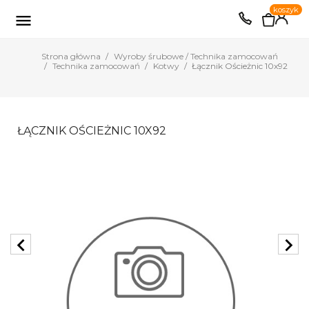
0
koszyk
EUR
PLN

Strona główna
Wyroby śrubowe / Technika zamocowań
Technika zamocowań
Kotwy
Łącznik Ościeżnic 10x92
ŁĄCZNIK OŚCIEŻNIC 10X92
chevron_left
chevron_right