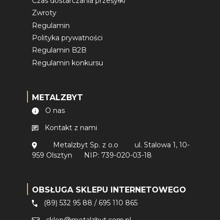
Czas dostarczania przesyłki
Zwroty
Regulamin
Polityka prywatności
Regulamin B2B
Regulamin konkursu
METALZBYT
O nas
Kontakt z nami
Metalzbyt Sp. z o.o
ul. Stalowa 1, 10-
959 Olsztyn
NIP: 739-020-03-18
OBSŁUGA SKLEPU INTERNETOWEGO
(89) 532 95 88
/
695 110 865
sklep@metalzbyt.com.pl