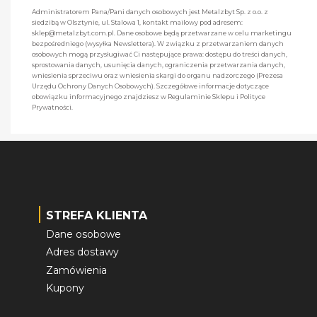
Administratorem Pana/Pani danych osobowych jest Metalzbyt Sp. z o.o. z
siedzibą w Olsztynie, ul. Stalowa 1, kontakt mailowy pod adresem:
sklep@metalzbyt.com.pl. Dane osobowe będą przetwarzane w celu marketingu
bezpośredniego (wysyłka Newslettera). W związku z przetwarzaniem danych
osobowych mogą przysługiwać Ci następujące prawa: dostępu do treści danych,
sprostowania danych, usunięcia danych, ograniczenia przetwarzania danych,
wniesienia sprzeciwu oraz wniesienia skargi do organu nadzorczego (Prezesa
Urzędu Ochrony Danych Osobowych). Szczegółowe informacje dotyczące
obowiązku informacyjnego znajdziesz w Regulaminie Sklepu i Polityce
Prywatności.
STREFA KLIENTA
Dane osobowe
Adres dostawy
Zamówienia
Kupony