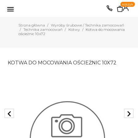
0
koszyk
EUR
PLN

Strona główna
Wyroby śrubowe / Technika zamocowań
Technika zamocowań
Kotwy
Kotwa do mocowania
ościeżnic 10x72
KOTWA DO MOCOWANIA OŚCIEŻNIC 10X72
chevron_left
chevron_right