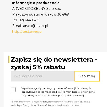
Informacje o producencie
ARVEX GROBELNY Sp. z o.o.
Makuszyńskiego 4 Kraków 30-969
Tel: (12) 644-64-5
Email: arvex@arvex.pl
http://test.arvex.p
Zapisz się do newslettera -
zyskaj 5% rabatu
Wyrażam zgodę na otrzymywanie informacji handlowych
przesyłanych za pomocą środków komunikacji elektronicznej
na podany przeze mnie adres poczty elektronicznej.
Administratorem Pana/Pani danych osobowych jest Metalzbyt Sp. z o.o. z
siedzibą w Olsztynie, ul. Stalowa 1, kontakt mailowy pod adresem: