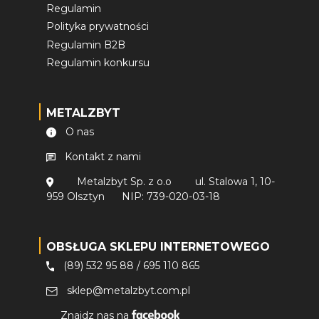
Regulamin
Polityka prywatności
Regulamin B2B
Regulamin konkursu
METALZBYT
O nas
Kontakt z nami
Metalzbyt Sp. z o.o
ul. Stalowa 1, 10-
959 Olsztyn
NIP: 739-020-03-18
OBSŁUGA SKLEPU INTERNETOWEGO
(89) 532 95 88
/
695 110 865
sklep@metalzbyt.com.pl
Znajdz nas na