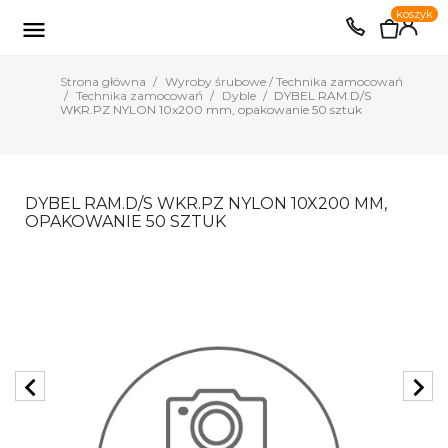
0
koszyk
EUR
PLN

Strona główna
Wyroby śrubowe / Technika zamocowań
Technika zamocowań
Dyble
DYBEL RAM.D/S
WKR.PZ NYLON 10x200 mm, opakowanie 50 sztuk
DYBEL RAM.D/S WKR.PZ NYLON 10X200 MM,
OPAKOWANIE 50 SZTUK
chevron_left
chevron_right