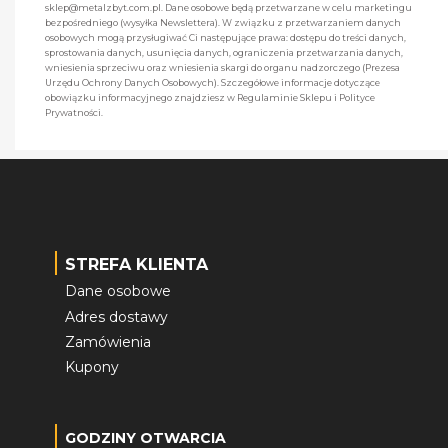
sklep@metalzbyt.com.pl. Dane osobowe będą przetwarzane w celu marketingu
bezpośredniego (wysyłka Newslettera). W związku z przetwarzaniem danych
osobowych mogą przysługiwać Ci następujące prawa: dostępu do treści danych,
sprostowania danych, usunięcia danych, ograniczenia przetwarzania danych,
wniesienia sprzeciwu oraz wniesienia skargi do organu nadzorczego (Prezesa
Urzędu Ochrony Danych Osobowych). Szczegółowe informacje dotyczące
obowiązku informacyjnego znajdziesz w Regulaminie Sklepu i Polityce
Prywatności.
STREFA KLIENTA
Dane osobowe
Adres dostawy
Zamówienia
Kupony
GODZINY OTWARCIA