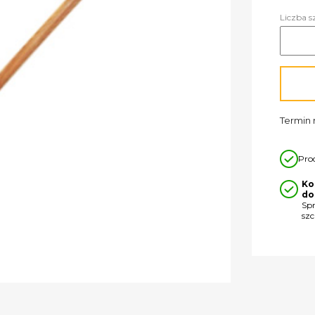
Liczba s
Termin r
Pro
Ko
do
Sp
sz