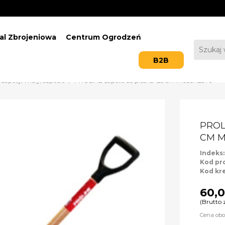
al Zbrojeniowa
Centrum Ogrodzeń
B2B
Łopaty/Widły/Szpadle
PROLINE Łopata do piasku 125 cm model 12376
PROL
CM M
Indeks
Kod pr
Kod kr
60,0
(Brutto 
Cena obo