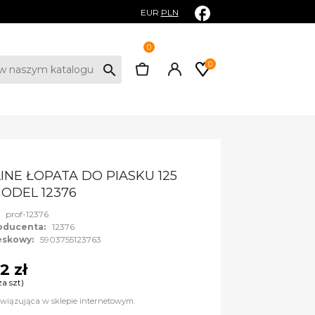
EUR
PLN
0
0
search
INE ŁOPATA DO PIASKU 125
ODEL 12376
:
prof-12376
oducenta:
12376
eskowy:
5903755123763
2 zł
za szt)
wiązująca w sklepie internetowym.