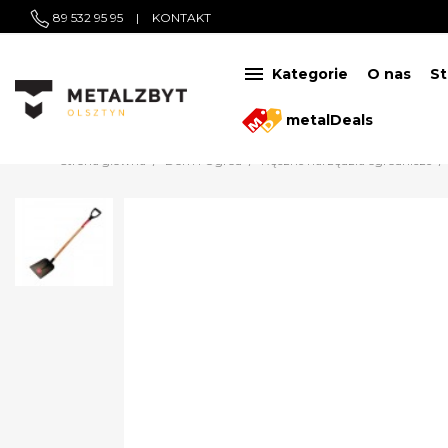
89 532 95 95
|
KONTAKT

Kategorie
O nas
St
metalDeals
Strona główna
Dom i Ogród
Ręczne narzędzia ogrodnicze