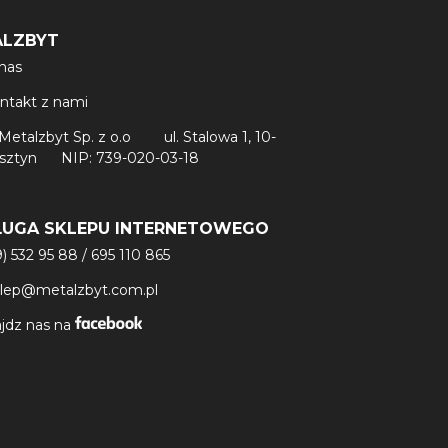
ALZBYT
nas
ntakt z nami
Metalzbyt Sp. z o.o
ul. Stalowa 1, 10-
lsztyn
NIP: 739-020-03-18
ŁUGA SKLEPU INTERNETOWEGO
9) 532 95 88
/
695 110 865
klep@metalzbyt.com.pl
jdz nas na