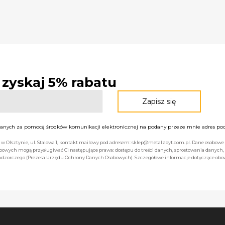
- zyskaj 5% rabatu
nych za pomocą środków komunikacji elektronicznej na podany przeze mnie adres pocz
bą w Olsztynie, ul. Stalowa 1, kontakt mailowy pod adresem: sklep@metalzbyt.com.pl. Dane osobo
owych mogą przysługiwać Ci następujące prawa: dostępu do treści danych, sprostowania danych,
 nadzorczego (Prezesa Urzędu Ochrony Danych Osobowych). Szczegółowe informacje dotyczące ob