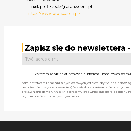
Email: profixtools@profix.com.pl
https://www.profix.com.pl/
Zapisz się do newslettera 
Wyrażam zgodę na otrzymywanie informacji handlowych przesyła
Administratorem Pana/Pani danych osobowych jest Metalzbyt Sp. z o.o. z siedzi
bezpośredniego (wysyłka Newslettera). W związku z przetwarzaniem danych osob
przetwarzania danych, wniesienia sprzeciwu oraz wniesienia skargi do organu
Regulaminie Sklepu i Polityce Prywatności.