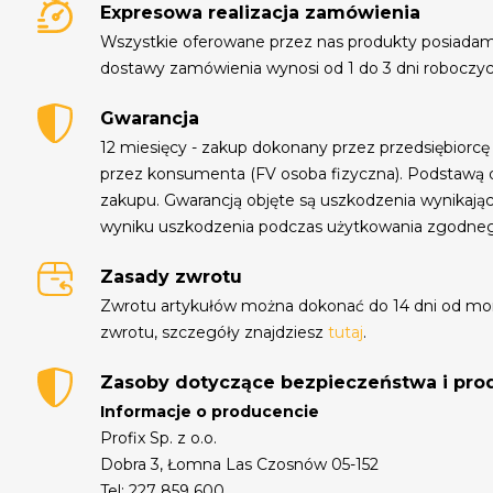
Expresowa realizacja zamówienia
Wszystkie oferowane przez nas produkty posiada
dostawy zamówienia wynosi od 1 do 3 dni roboczyc
Gwarancja
12 miesięcy - zakup dokonany przez przedsiębiorcę
przez konsumenta (FV osoba fizyczna). Podstawą 
zakupu. Gwarancją objęte są uszkodzenia wynikają
wyniku uszkodzenia podczas użytkowania zgodne
Zasady zwrotu
Zwrotu artykułów można dokonać do 14 dni od mo
zwrotu, szczegóły znajdziesz
tutaj
.
Zasoby dotyczące bezpieczeństwa i pr
Informacje o producencie
Profix Sp. z o.o.
Dobra 3, Łomna Las Czosnów 05-152
Tel: 227 859 600