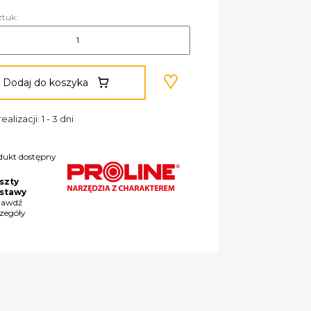
ztuk:
Dodaj do koszyka
ealizacji: 1 - 3 dni
dukt dostępny
szty
stawy
rawdź
czegóły