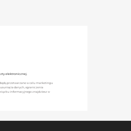
ty elektronicznej.
we będą przetwarzane w celu marketingu
 usunięcia danych, ograniczenia
owiązku informacyjnego znajdziesz w