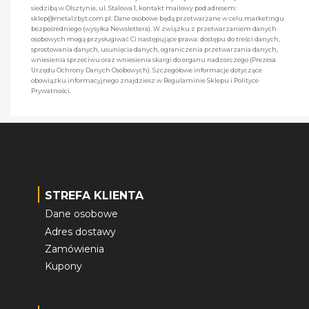
siedzibą w Olsztynie, ul. Stalowa 1, kontakt mailowy pod adresem:
sklep@metalzbyt.com.pl. Dane osobowe będą przetwarzane w celu marketingu
bezpośredniego (wysyłka Newslettera). W związku z przetwarzaniem danych
osobowych mogą przysługiwać Ci następujące prawa: dostępu do treści danych,
sprostowania danych, usunięcia danych, ograniczenia przetwarzania danych,
wniesienia sprzeciwu oraz wniesienia skargi do organu nadzorczego (Prezesa
Urzędu Ochrony Danych Osobowych). Szczegółowe informacje dotyczące
obowiązku informacyjnego znajdziesz w Regulaminie Sklepu i Polityce
Prywatności.
STREFA KLIENTA
Dane osobowe
Adres dostawy
Zamówienia
Kupony