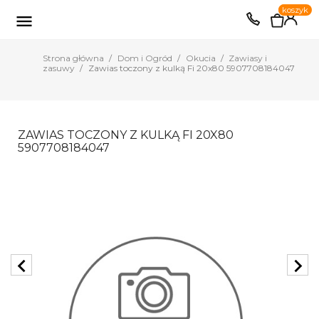
0
koszyk
EUR
PLN

Strona główna
Dom i Ogród
Okucia
Zawiasy i
zasuwy
Zawias toczony z kulką Fi 20x80 5907708184047
ZAWIAS TOCZONY Z KULKĄ FI 20X80
5907708184047
chevron_left
chevron_right