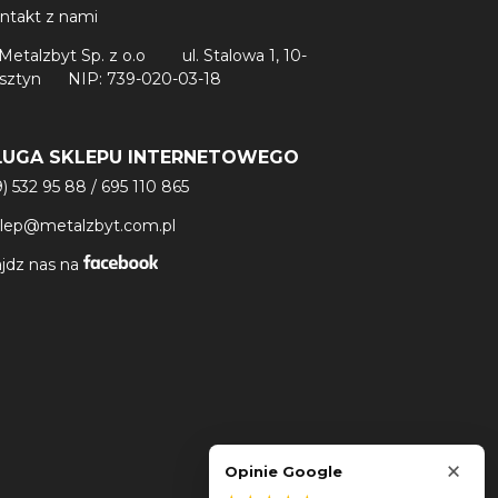
ntakt z nami
Metalzbyt Sp. z o.o
ul. Stalowa 1, 10-
lsztyn
NIP: 739-020-03-18
ŁUGA SKLEPU INTERNETOWEGO
9) 532 95 88
/
695 110 865
klep@metalzbyt.com.pl
jdz nas na
×
Opinie Google