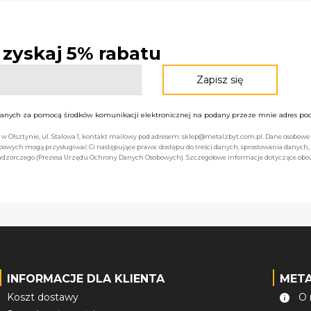
- zyskaj 5% rabatu
nych za pomocą środków komunikacji elektronicznej na podany przeze mnie adres pocz
bą w Olsztynie, ul. Stalowa 1, kontakt mailowy pod adresem: sklep@metalzbyt.com.pl. Dane osobo
owych mogą przysługiwać Ci następujące prawa: dostępu do treści danych, sprostowania danych,
 nadzorczego (Prezesa Urzędu Ochrony Danych Osobowych). Szczegółowe informacje dotyczące ob
INFORMACJE DLA KLIENTA
MET
Koszt dostawy
O 