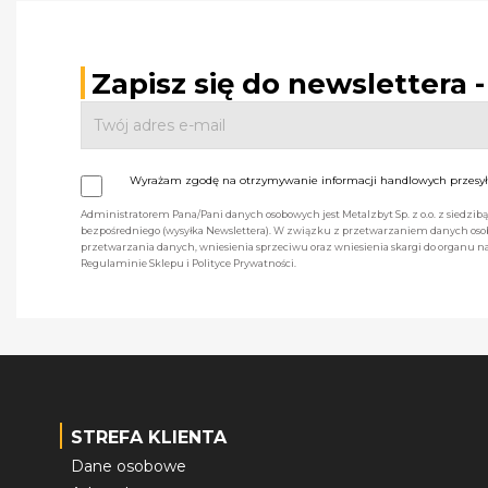
Zapisz się do newslettera 
Wyrażam zgodę na otrzymywanie informacji handlowych przesyła
Administratorem Pana/Pani danych osobowych jest Metalzbyt Sp. z o.o. z siedzi
bezpośredniego (wysyłka Newslettera). W związku z przetwarzaniem danych osob
przetwarzania danych, wniesienia sprzeciwu oraz wniesienia skargi do organu
Regulaminie Sklepu i Polityce Prywatności.
STREFA KLIENTA
Dane osobowe