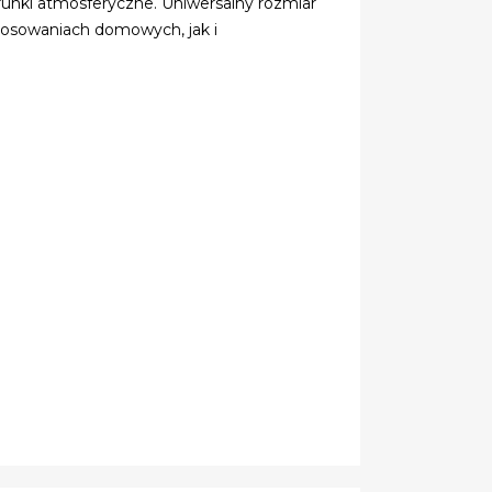
unki atmosferyczne. Uniwersalny rozmiar
stosowaniach domowych, jak i