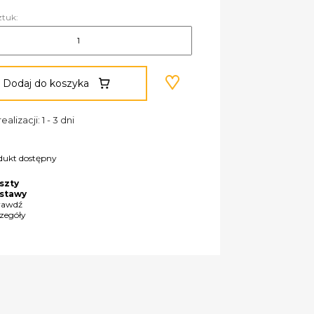
ztuk:
Dodaj do koszyka
ealizacji: 1 - 3 dni
dukt dostępny
szty
stawy
rawdź
czegóły