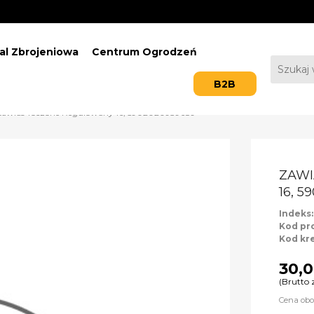
al Zbrojeniowa
Centrum Ogrodzeń
B2B
Zawias Toczone Regulowany 16, 5902020939689
ZAW
16, 
Indeks
Kod pr
Kod kr
30,0
(Brutto 
Cena obo