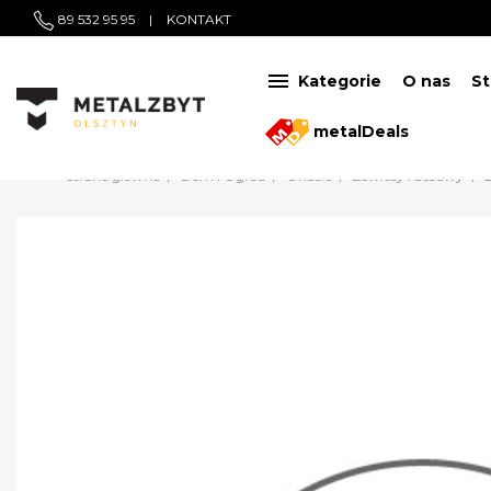
89 532 95 95
|
KONTAKT

Kategorie
O nas
St
metalDeals
Strona główna
Dom i Ogród
Okucia
Zawiasy i zasuwy