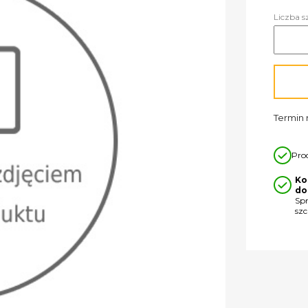
Liczba s
Termin r
Pro
Ko
do
Sp
sz