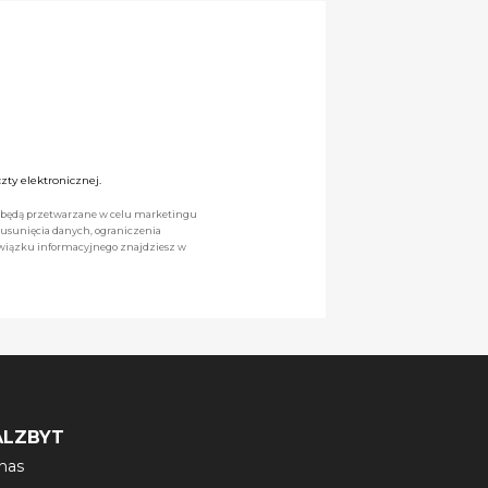
ty elektronicznej.
we będą przetwarzane w celu marketingu
 usunięcia danych, ograniczenia
owiązku informacyjnego znajdziesz w
ALZBYT
nas