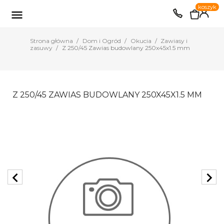
0
koszyk
EUR
PLN

Strona główna
Dom i Ogród
Okucia
Zawiasy i
zasuwy
Z 250/45 Zawias budowlany 250x45x1.5 mm
Z 250/45 ZAWIAS BUDOWLANY 250X45X1.5 MM
chevron_left
chevron_right