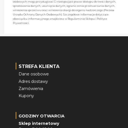
osobowych mogą przysługiwać Ci następujące prawa: dostępu do treści danych,
sprostowania danych, usunięcia danych, ograniczenia przetwarzania danych,
wniesienia sprzeciwu oraz wniesienia skargi do organu nadzorczego (Prezesa
Urzędu Ochrony Danych Osobowych). Szczegółowe informacje dotyczące
obowiązku informacyjnego znajdziesz w Regulaminie Sklepu i Polityce
Prywatności.
STREFA KLIENTA
Dane osobowe
Adres dostawy
Zamówienia
Kupony
GODZINY OTWARCIA
Sklep internetowy