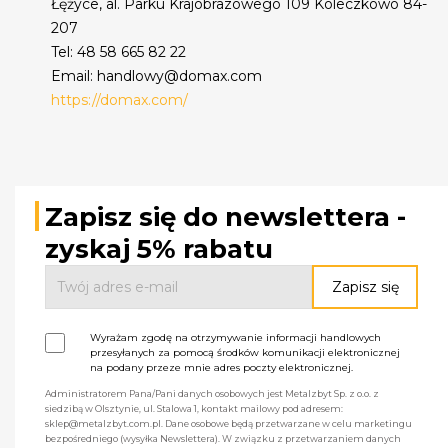
Łężyce, al. Parku Krajobrazowego 109 Koleczkowo 84-
207
Tel: 48 58 665 82 22
Email: handlowy@domax.com
https://domax.com/
Zapisz się do newslettera -
zyskaj 5% rabatu
Wyrażam zgodę na otrzymywanie informacji handlowych
przesyłanych za pomocą środków komunikacji elektronicznej
na podany przeze mnie adres poczty elektronicznej.
Administratorem Pana/Pani danych osobowych jest Metalzbyt Sp. z o.o. z
siedzibą w Olsztynie, ul. Stalowa 1, kontakt mailowy pod adresem:
sklep@metalzbyt.com.pl. Dane osobowe będą przetwarzane w celu marketingu
bezpośredniego (wysyłka Newslettera). W związku z przetwarzaniem danych