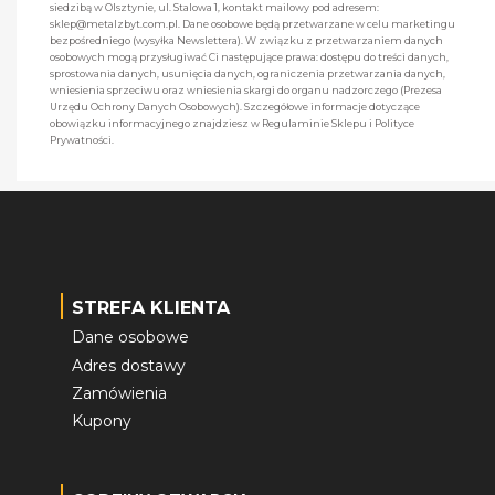
siedzibą w Olsztynie, ul. Stalowa 1, kontakt mailowy pod adresem:
sklep@metalzbyt.com.pl. Dane osobowe będą przetwarzane w celu marketingu
bezpośredniego (wysyłka Newslettera). W związku z przetwarzaniem danych
osobowych mogą przysługiwać Ci następujące prawa: dostępu do treści danych,
sprostowania danych, usunięcia danych, ograniczenia przetwarzania danych,
wniesienia sprzeciwu oraz wniesienia skargi do organu nadzorczego (Prezesa
Urzędu Ochrony Danych Osobowych). Szczegółowe informacje dotyczące
obowiązku informacyjnego znajdziesz w Regulaminie Sklepu i Polityce
Prywatności.
STREFA KLIENTA
Dane osobowe
Adres dostawy
Zamówienia
Kupony