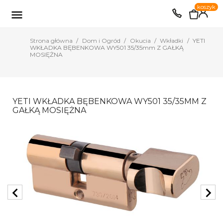
0
koszyk
EUR
PLN

Strona główna
Dom i Ogród
Okucia
Wkładki
YETI
WKŁADKA BĘBENKOWA WY501 35/35mm Z GAŁKĄ
MOSIĘŻNA
YETI WKŁADKA BĘBENKOWA WY501 35/35MM Z
GAŁKĄ MOSIĘŻNA
chevron_left
chevron_right