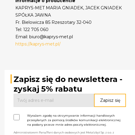
Informacje o producencie
KAPRYS-MET MARIA GNIADEK, JACEK GNIADEK
SPÓŁKA JAWNA
Fr. Bielowicza 85 Rzeszotary 32-040
Tel: 122 705 060
Email: biuro@kaprys-met.pl
https://kaprys-met.pl/
Zapisz się do newslettera -
zyskaj 5% rabatu
Wyrażam zgodę na otrzymywanie informacji handlowych
przesyłanych za pomocą środków komunikacji elektronicznej
na podany przeze mnie adres poczty elektronicznej.
Administratorem Pana/Pani danych osobowych jest Metalzbyt Sp. z o.o. z