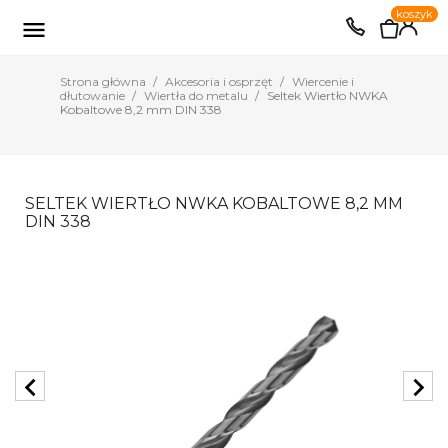
0
koszyk
EUR
PLN

Strona główna
Akcesoria i osprzęt
Wiercenie i
dłutowanie
Wiertła do metalu
Seltek Wiertło NWKA
Kobaltowe 8,2 mm DIN 338
SELTEK WIERTŁO NWKA KOBALTOWE 8,2 MM
DIN 338
chevron_left
chevron_right