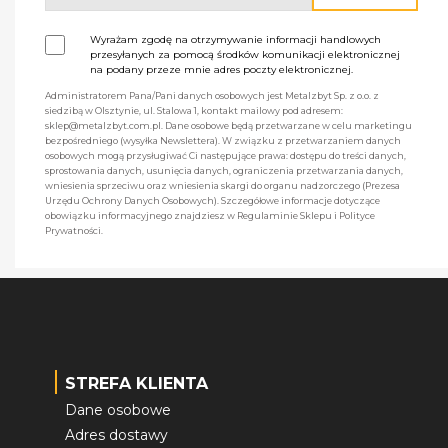
Wyrażam zgodę na otrzymywanie informacji handlowych
przesyłanych za pomocą środków komunikacji elektronicznej
na podany przeze mnie adres poczty elektronicznej.
Administratorem Pana/Pani danych osobowych jest Metalzbyt Sp. z o.o. z
siedzibą w Olsztynie, ul. Stalowa 1, kontakt mailowy pod adresem:
sklep@metalzbyt.com.pl. Dane osobowe będą przetwarzane w celu marketingu
bezpośredniego (wysyłka Newslettera). W związku z przetwarzaniem danych
osobowych mogą przysługiwać Ci następujące prawa: dostępu do treści danych,
sprostowania danych, usunięcia danych, ograniczenia przetwarzania danych,
wniesienia sprzeciwu oraz wniesienia skargi do organu nadzorczego (Prezesa
Urzędu Ochrony Danych Osobowych). Szczegółowe informacje dotyczące
obowiązku informacyjnego znajdziesz w Regulaminie Sklepu i Polityce
Prywatności.
STREFA KLIENTA
Dane osobowe
Adres dostawy