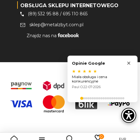
OBSŁUGA SKLEPU INTERNETOWEGO
(89) 532 95 88
/
695 110 865
sklep@metalzbyt.com.pl
Znajdz nas na
×
Opinie Google
★
★
★
★
★
Miała obsługa i cena
konkurencyjne
Paul O.
22-07-2026
0

EUR