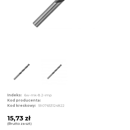
Indeks:
6w-mk-8.2-imp
Kod producenta:
Kod kreskowy:
5907653124822
15,73 zł
(Brutto za szt)