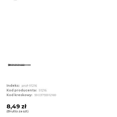
Indeks:
prof-91216
Kod producenta:
91216
Kod kreskowy:
5903755912169
8,49 zł
(Brutto za szt)