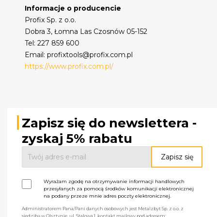
Informacje o producencie
Profix Sp. z o.o.
Dobra 3, Łomna Las Czosnów 05-152
Tel: 227 859 600
Email: profixtools@profix.com.pl
https://www.profix.com.pl/
Zapisz się do newslettera -
zyskaj 5% rabatu
Wyrażam zgodę na otrzymywanie informacji handlowych
przesyłanych za pomocą środków komunikacji elektronicznej
na podany przeze mnie adres poczty elektronicznej.
Administratorem Pana/Pani danych osobowych jest Metalzbyt Sp. z o.o. z
siedzibą w Olsztynie, ul. Stalowa 1, kontakt mailowy pod adresem: