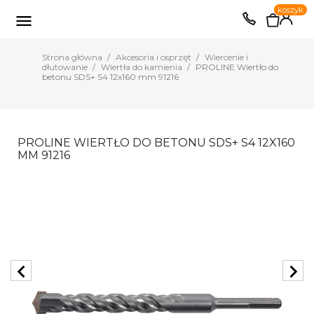
0
koszyk
EUR
PLN

Strona główna
Akcesoria i osprzęt
Wiercenie i
dłutowanie
Wiertła do kamienia
PROLINE Wiertło do
betonu SDS+ S4 12x160 mm 91216
PROLINE WIERTŁO DO BETONU SDS+ S4 12X160
MM 91216
chevron_left
chevron_right