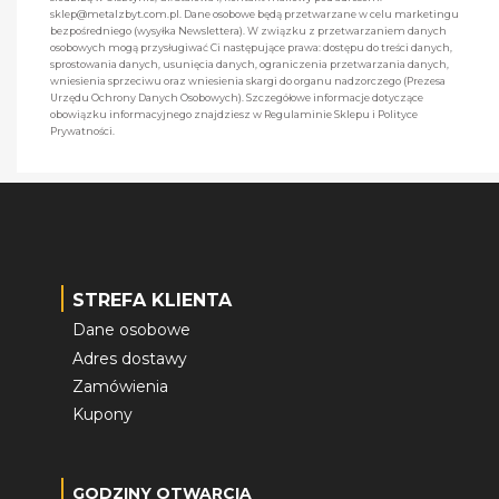
sklep@metalzbyt.com.pl. Dane osobowe będą przetwarzane w celu marketingu
bezpośredniego (wysyłka Newslettera). W związku z przetwarzaniem danych
osobowych mogą przysługiwać Ci następujące prawa: dostępu do treści danych,
sprostowania danych, usunięcia danych, ograniczenia przetwarzania danych,
wniesienia sprzeciwu oraz wniesienia skargi do organu nadzorczego (Prezesa
Urzędu Ochrony Danych Osobowych). Szczegółowe informacje dotyczące
obowiązku informacyjnego znajdziesz w Regulaminie Sklepu i Polityce
Prywatności.
STREFA KLIENTA
Dane osobowe
Adres dostawy
Zamówienia
Kupony
GODZINY OTWARCIA