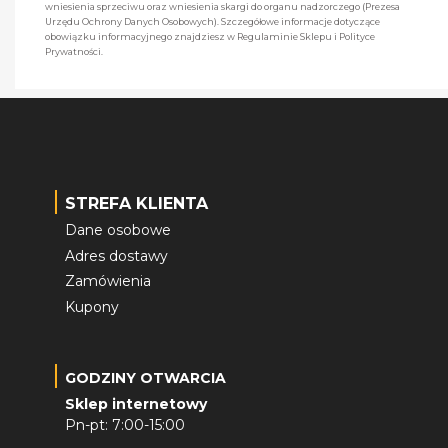
wniesienia sprzeciwu oraz wniesienia skargi do organu nadzorczego (Prezesa
Urzędu Ochrony Danych Osobowych). Szczegółowe informacje dotyczące
obowiązku informacyjnego znajdziesz w Regulaminie Sklepu i Polityce
Prywatności.
STREFA KLIENTA
Dane osobowe
Adres dostawy
Zamówienia
Kupony
GODZINY OTWARCIA
Sklep internetowy
Pn-pt: 7:00-15:00