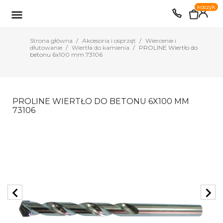
0
koszyk
EUR
PLN

Strona główna
Akcesoria i osprzęt
Wiercenie i
dłutowanie
Wiertła do kamienia
PROLINE Wiertło do
betonu 6x100 mm 73106
PROLINE WIERTŁO DO BETONU 6X100 MM
73106
chevron_left
chevron_right