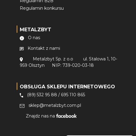
Regulamin B2B
Regulamin konkursu
METALZBYT
O nas
Kontakt z nami
Metalzbyt Sp. z o.o
ul. Stalowa 1, 10-
959 Olsztyn
NIP: 739-020-03-18
OBSŁUGA SKLEPU INTERNETOWEGO
(89) 532 95 88
/
695 110 865
sklep@metalzbyt.com.pl
Znajdz nas na