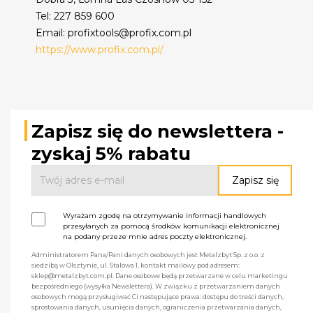
Tel: 227 859 600
Email: profixtools@profix.com.pl
https://www.profix.com.pl/
Zapisz się do newslettera -
zyskaj 5% rabatu
Wyrażam zgodę na otrzymywanie informacji handlowych
przesyłanych za pomocą środków komunikacji elektronicznej
na podany przeze mnie adres poczty elektronicznej.
Administratorem Pana/Pani danych osobowych jest Metalzbyt Sp. z o.o. z
siedzibą w Olsztynie, ul. Stalowa 1, kontakt mailowy pod adresem:
sklep@metalzbyt.com.pl. Dane osobowe będą przetwarzane w celu marketingu
bezpośredniego (wysyłka Newslettera). W związku z przetwarzaniem danych
osobowych mogą przysługiwać Ci następujące prawa: dostępu do treści danych,
sprostowania danych, usunięcia danych, ograniczenia przetwarzania danych,