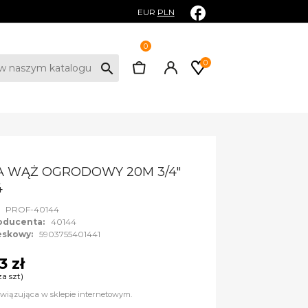
EUR
PLN
0
0
search
 WĄŻ OGRODOWY 20M 3/4"
4
:
PROF-40144
oducenta:
40144
eskowy:
5903755401441
3 zł
za szt)
wiązująca w sklepie internetowym.