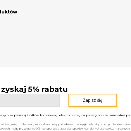
oduktów
- zyskaj 5% rabatu
nych za pomocą środków komunikacji elektronicznej na podany przeze mnie adres pocz
bą w Olsztynie, ul. Stalowa 1, kontakt mailowy pod adresem: sklep@metalzbyt.com.pl. Dane osobo
owych mogą przysługiwać Ci następujące prawa: dostępu do treści danych, sprostowania danych,