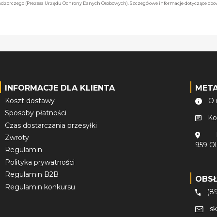
 nadzorczego (Prezesa Urzędu Ochrony Danych Osobowych). Szczegółowe informacje dotyczące ob
INFORMACJE DLA KLIENTA
MET
Koszt dostawy
O 
Sposoby płatności
Ko
Czas dostarczania przesyłki
Zwroty
959 O
Regulamin
Polityka prywatności
Regulamin B2B
OBS
Regulamin konkursu
(8
s