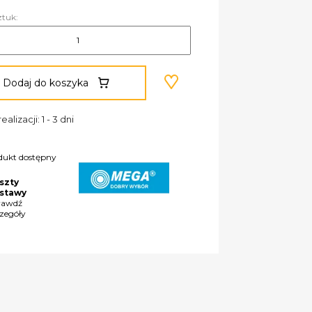
ztuk:
Dodaj do koszyka
ealizacji: 1 - 3 dni
dukt dostępny
szty
stawy
rawdź
czegóły