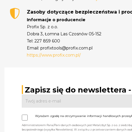
Zasoby dotyczące bezpieczeństwa i pr
Informacje o producencie
Profix Sp. z o.o.
Dobra 3, Łomna Las Czosnów 05-152
Tel: 227 859 600
Email: profixtools@profix.com.pl
https://www.profix.com.pl/
Zapisz się do newslettera 
Wyrażam zgodę na otrzymywanie informacji handlowych przesyła
Administratorem Pana/Pani danych osobowych jest Metalzbyt Sp. z o.o. z siedzi
bezpośredniego (wysyłka Newslettera). W związku z przetwarzaniem danych osob