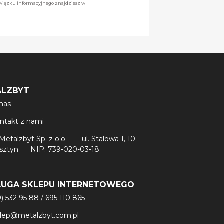
owiązku informacyjnego znajdziesz w
ALZBYT
nas
ntakt z nami
Metalzbyt Sp. z o.o
ul. Stalowa 1, 10-
lsztyn
NIP: 739-020-03-18
ŁUGA SKLEPU INTERNETOWEGO
9) 532 95 88
/
695 110 865
klep@metalzbyt.com.pl