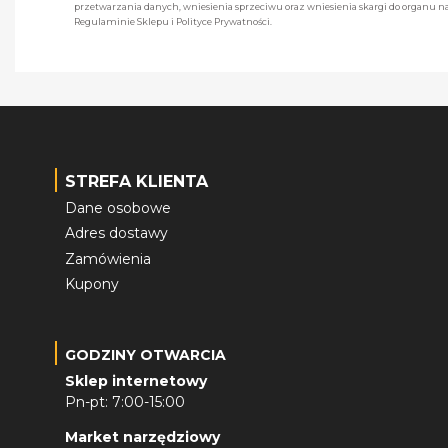
przetwarzania danych, wniesienia sprzeciwu oraz wniesienia skargi do organu
Regulaminie Sklepu i Polityce Prywatności.
STREFA KLIENTA
Dane osobowe
Adres dostawy
Zamówienia
Kupony
GODZINY OTWARCIA
Sklep internetowy
Pn-pt: 7:00-15:00
Market narzędziowy