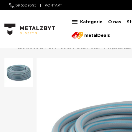
89 532 95 95
|
KONTAKT

Kategorie
O nas
St
metalDeals
Strona główna
Dom i Ogród
System wodny
Węże ogrodo