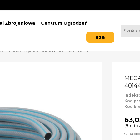
al Zbrojeniowa
Centrum Ogrodzeń
B2B
we
MEGA WĄŻ OGRODOWY 20m 3/4" 40144
MEGA
4014
Indeks
Kod pr
Kod kr
63,0
(Brutto 
Cena obo