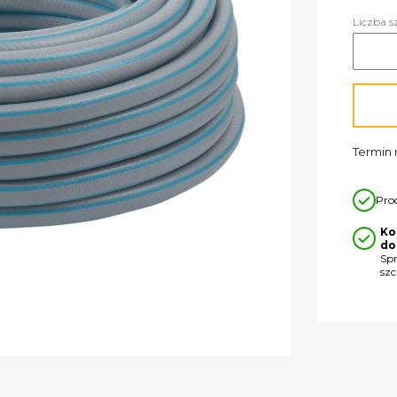
Liczba s
Termin r
Pro
Ko
do
Sp
sz