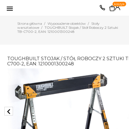
0
koszyk
EUR
PLN

Strona główna
Wyposażenie obiektów
Stoły
warsztatowe
TOUGHBUILT Stojak / Stół Roboczy 2 Sztuki
TB-C700-2, EAN: 1210001300248
TOUGHBUILT STOJAK / STÓŁ ROBOCZY 2 SZTUKI T
C700-2, EAN: 1210001300248
chevron_left