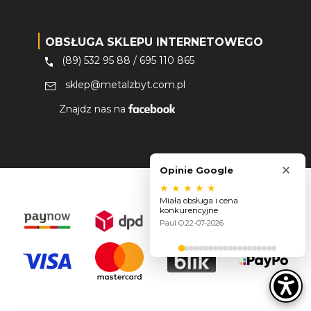
OBSŁUGA SKLEPU INTERNETOWEGO
(89) 532 95 88
/
695 110 865
sklep@metalzbyt.com.pl
Znajdz nas na
×
Opinie Google
★
★
★
★
★
Miała obsługa i cena
konkurencyjne
Paul O.
22-07-2026