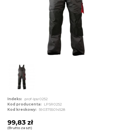
Indeks:
prof-lpsr0252
Kod producenta:
LPSR0252
Kod kreskowy:
5903755014528
99,83 zł
(Brutto za szt)