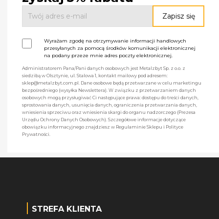
Wyrażam zgodę na otrzymywanie informacji handlowych
przesyłanych za pomocą środków komunikacji elektronicznej
na podany przeze mnie adres poczty elektronicznej.
Administratorem Pana/Pani danych osobowych jest Metalzbyt Sp. z o.o. z
siedzibą w Olsztynie, ul. Stalowa 1, kontakt mailowy pod adresem:
sklep@metalzbyt.com.pl. Dane osobowe będą przetwarzane w celu marketingu
bezpośredniego (wysyłka Newslettera). W związku z przetwarzaniem danych
osobowych mogą przysługiwać Ci następujące prawa: dostępu do treści danych,
sprostowania danych, usunięcia danych, ograniczenia przetwarzania danych,
wniesienia sprzeciwu oraz wniesienia skargi do organu nadzorczego (Prezesa
Urzędu Ochrony Danych Osobowych). Szczegółowe informacje dotyczące
obowiązku informacyjnego znajdziesz w Regulaminie Sklepu i Polityce
Prywatności.
STREFA KLIENTA