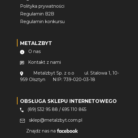
Polityka prywatności
Regulamin B2B
Regulamin konkursu
METALZBYT
O nas
Kontakt z nami
Metalzbyt Sp. z o.o
ul. Stalowa 1, 10-
959 Olsztyn
NIP: 739-020-03-18
OBSŁUGA SKLEPU INTERNETOWEGO
(89) 532 95 88
/
695 110 865
sklep@metalzbyt.com.pl
Znajdz nas na