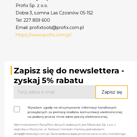
Profix Sp. z o.o.
Dobra 3, Łomna Las Czosnów 05-152
Tel: 227 859 600
Email: profixtools@profix.com.pl
https://www.profix.com.pl/
Zapisz się do newslettera -
zyskaj 5% rabatu
Wyrażam zgodę na otrzymywanie informacji handlowych
przesyłanych za pomocą środków komunikacji elektronicznej
na podany przeze mnie adres poczty elektronicznej.
Administratorem Pana/Pani danych osobowych jest Metalzbyt Sp. z o.o. z
siedzibą w Olsztynie, ul. Stalowa 1, kontakt mailowy pod adresem:
sklep@metalzbyt.com.pl. Dane osobowe będą przetwarzane w celu marketingu