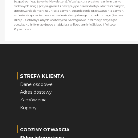
bezpośredniego (wysyłka Newslettera). W związku z przetwarzaniem danych
osobowych mogą przysługiwać Ci następujące prawa: dostępu do treści danych,
sprostowania danych, usunięcia danych, ograniczenia przetwarzania danych,
wniesienia sprzeciwu oraz wniesienia skargi do organu nadzorczego (Prezesa
Urzędu Ochrony Danych Osobowych). Szczegółowe informacje dotyczące
obowiązku informacyjnego znajdziesz w Regulaminie Sklepu i Polityce
Prywatności.
STREFA KLIENTA
Dane osobowe
Adres dostawy
Zamówienia
Kupony
GODZINY OTWARCIA
Sklep internetowy