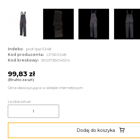
Indeks:
prof-lpsr0248
Kod producenta:
LPSR0248
Kod kreskowy:
5903755014504
99,83 zł
(Brutto za szt)
Cena obowiązująca w sklepie internetowym.
Liczba sztuk:
Dodaj do koszyka