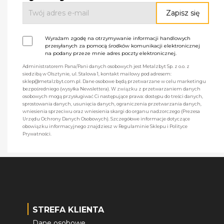
Wyrażam zgodę na otrzymywanie informacji handlowych
przesyłanych za pomocą środków komunikacji elektronicznej
na podany przeze mnie adres poczty elektronicznej.
Administratorem Pana/Pani danych osobowych jest Metalzbyt Sp. z o.o. z
siedzibą w Olsztynie, ul. Stalowa 1, kontakt mailowy pod adresem:
sklep@metalzbyt.com.pl. Dane osobowe będą przetwarzane w celu marketingu
bezpośredniego (wysyłka Newslettera). W związku z przetwarzaniem danych
osobowych mogą przysługiwać Ci następujące prawa: dostępu do treści danych,
sprostowania danych, usunięcia danych, ograniczenia przetwarzania danych,
wniesienia sprzeciwu oraz wniesienia skargi do organu nadzorczego (Prezesa
Urzędu Ochrony Danych Osobowych). Szczegółowe informacje dotyczące
obowiązku informacyjnego znajdziesz w Regulaminie Sklepu i Polityce
Prywatności.
STREFA KLIENTA
Dane osobowe