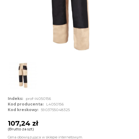
Indeks:
prof-l4050156
Kod producenta:
L4050156
Kod kreskowy:
5903755048325
107,24 zł
(Brutto za szt)
Cena obowiązująca w sklepie internetowym.