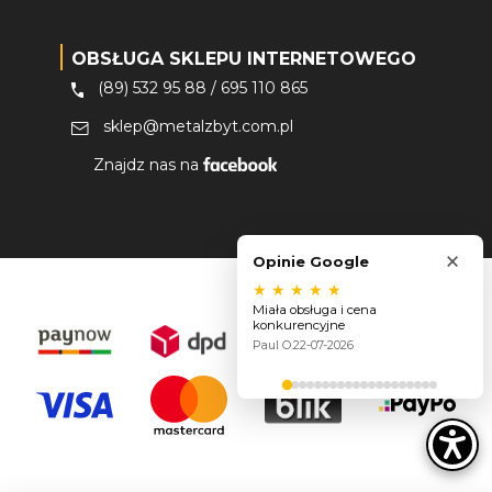
OBSŁUGA SKLEPU INTERNETOWEGO
(89) 532 95 88
/
695 110 865
sklep@metalzbyt.com.pl
Znajdz nas na
×
Opinie Google
★
★
★
★
★
Miała obsługa i cena
konkurencyjne
Paul O.
22-07-2026