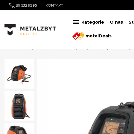
89 532 95 95
|
KONTAKT

Kategorie
O nas
St
metalDeals
Strona główna
Spawalnictwo
Urządzenia
Spawarki MIG/