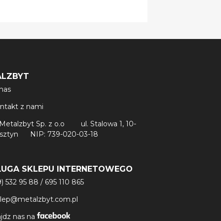
ALZBYT
nas
ntakt z nami
Metalzbyt Sp. z o.o
ul. Stalowa 1, 10-
lsztyn
NIP: 739-020-03-18
ŁUGA SKLEPU INTERNETOWEGO
9) 532 95 88
/
695 110 865
klep@metalzbyt.com.pl
jdz nas na