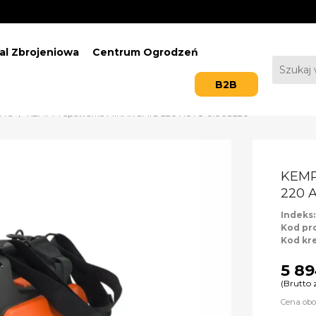
al Zbrojeniowa
Centrum Ogrodzeń
B2B
MAG
KEMPPI Spawarka MINARCMIG 220 AUTO 61008220
KEMP
220 
Indeks
Kod pr
Kod kr
5 89
(Brutto 
Cena obo