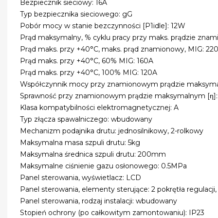
Bezpiecznik sieciowy: 16A
Typ bezpiecznika sieciowego: gG
Pobór mocy w stanie bezczynności [P1idle]: 12W
Prąd maksymalny, % cyklu pracy przy maks. prądzie zna
Prąd maks. przy +40°C, maks. prąd znamionowy, MIG: 22
Prąd maks. przy +40°C, 60% MIG: 160A
Prąd maks. przy +40°C, 100% MIG: 120A
Współczynnik mocy przy znamionowym prądzie maksymal
Sprawność przy znamionowym prądzie maksymalnym [η]
Klasa kompatybilności elektromagnetycznej: A
Typ złącza spawalniczego: wbudowany
Mechanizm podajnika drutu: jednosilnikowy, 2-rolkowy
Maksymalna masa szpuli drutu: 5kg
Maksymalna średnica szpuli drutu: 200mm
Maksymalne ciśnienie gazu osłonowego: 0.5MPa
Panel sterowania, wyświetlacz: LCD
Panel sterowania, elementy sterujące: 2 pokrętła regulacji, 
Panel sterowania, rodzaj instalacji: wbudowany
Stopień ochrony (po całkowitym zamontowaniu): IP23