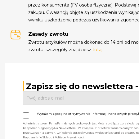
przez konsumenta (FV osoba fizyczna). Podstawą 
zakupu. Gwarancją objęte są uszkodzenia wynikają
wyniku uszkodzenia podczas użytkowania zgodne
Zasady zwrotu
Zwrotu artykułów można dokonać do 14 dni od mo
zwrotu, szczegóły znajdziesz
tutaj
.
Zapisz się do newslettera 
Wyrażam zgodę na otrzymywanie informacji handlowych przesyła
Administratorem Pana/Pani danych osobowych jest Metalzbyt Sp. z o.o. z siedzi
bezpośredniego (wysyłka Newslettera). W związku z przetwarzaniem danych osob
przetwarzania danych, wniesienia sprzeciwu oraz wniesienia skargi do organu
Regulaminie Sklepu i Polityce Prywatności.