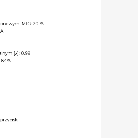
mionowym, MIG: 20 %
0A
nym [λ]: 0.99
: 84%
przyciski