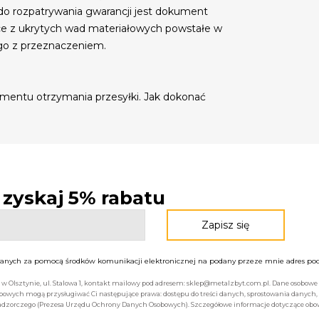
do rozpatrywania gwarancji jest dokument
ce z ukrytych wad materiałowych powstałe w
go z przeznaczeniem.
mentu otrzymania przesyłki. Jak dokonać
- zyskaj 5% rabatu
nych za pomocą środków komunikacji elektronicznej na podany przeze mnie adres pocz
bą w Olsztynie, ul. Stalowa 1, kontakt mailowy pod adresem: sklep@metalzbyt.com.pl. Dane osobo
owych mogą przysługiwać Ci następujące prawa: dostępu do treści danych, sprostowania danych,
 nadzorczego (Prezesa Urzędu Ochrony Danych Osobowych). Szczegółowe informacje dotyczące ob