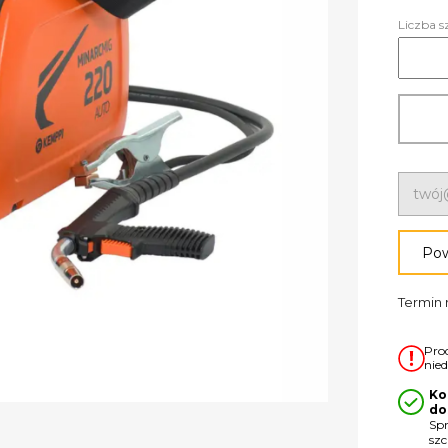
Liczba s
Pow
Termin r
Pro
nie
Ko
do
Sp
sz