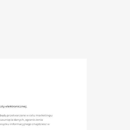
ty elektronicznej.
we będą przetwarzane w celu marketingu
 usunięcia danych, ograniczenia
owiązku informacyjnego znajdziesz w