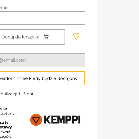
ztuk:
Dodaj do koszyka
iadom mnie kiedy będzie dostępny
ealizacji: 1 - 3 dni
dukt
dostępny
szty
stawy
rawdź
czegóły