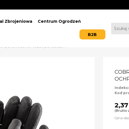
al Zbrojeniowa
Centrum Ogrodzeń
B2B
 nylonowe ochronne pokryte lateksem
COB
OCHR
Indeks
Kod pr
2,37
(Brutto 
Cena obo