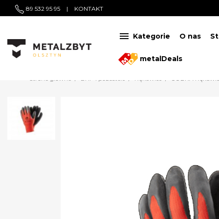
89 532 95 95
|
KONTAKT

Kategorie
O nas
St
metalDeals
Strona główna
BHP i pozostałe
Rękawice
COBRA Rękawice