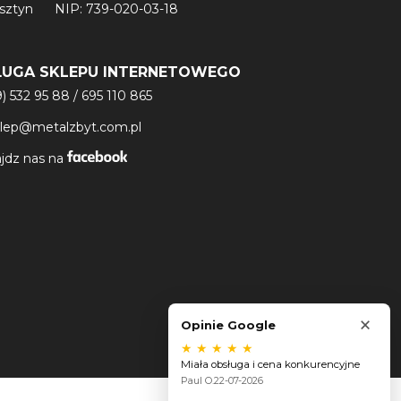
lsztyn
NIP: 739-020-03-18
ŁUGA SKLEPU INTERNETOWEGO
9) 532 95 88
/
695 110 865
klep@metalzbyt.com.pl
jdz nas na
×
Opinie Google
★
★
★
★
★
Miała obsługa i cena konkurencyjne
Paul O.
22-07-2026