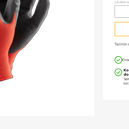
Liczba s
Termin r
Pro
Ko
do
Sp
sz