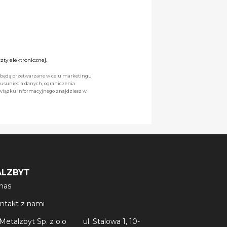
ty elektronicznej.
we będą przetwarzane w celu marketingu
 usunięcia danych, ograniczenia
owiązku informacyjnego znajdziesz w
ALZBYT
nas
ntakt z nami
Metalzbyt Sp. z o.o
ul. Stalowa 1, 10-