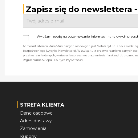
Zapisz się do newslettera 
Wyrażam zgodę na otrzymywanie informacji handlowych przesyła
Administratorem Pana/Pani danych osobowych jest Metalzbyt Sp. z o.o. z siedzi
bezpośredniego (wysyłka Newslettera). W związku z przetwarzaniem danych osob
przetwarzania danych, wniesienia sprzeciwu oraz wniesienia skargi do organu
Regulaminie Sklepu i Polityce Prywatności.
STREFA KLIENTA
Dane osobowe
Adres dostawy
Zamówienia
Kupony