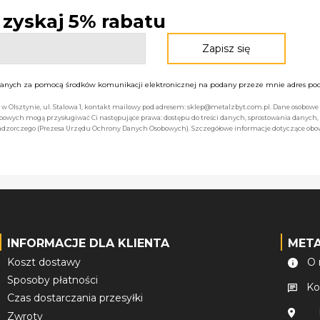
- zyskaj 5% rabatu
nych za pomocą środków komunikacji elektronicznej na podany przeze mnie adres pocz
bą w Olsztynie, ul. Stalowa 1, kontakt mailowy pod adresem: sklep@metalzbyt.com.pl. Dane osobo
owych mogą przysługiwać Ci następujące prawa: dostępu do treści danych, sprostowania danych,
 nadzorczego (Prezesa Urzędu Ochrony Danych Osobowych). Szczegółowe informacje dotyczące ob
INFORMACJE DLA KLIENTA
MET
Koszt dostawy
O 
Sposoby płatności
Ko
Czas dostarczania przesyłki
Zwroty