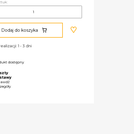
ztuk:
Dodaj do koszyka
ealizacji: 1 - 3 dni
dukt dostępny
szty
stawy
rawdź
czegóły