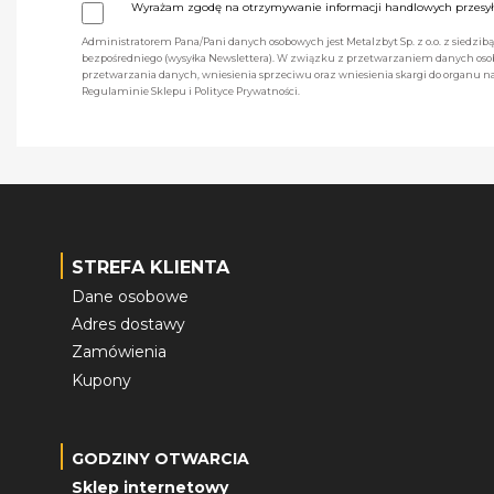
Wyrażam zgodę na otrzymywanie informacji handlowych przesyła
Administratorem Pana/Pani danych osobowych jest Metalzbyt Sp. z o.o. z siedzi
bezpośredniego (wysyłka Newslettera). W związku z przetwarzaniem danych osob
przetwarzania danych, wniesienia sprzeciwu oraz wniesienia skargi do organu
Regulaminie Sklepu i Polityce Prywatności.
STREFA KLIENTA
Dane osobowe
Adres dostawy
Zamówienia
Kupony
GODZINY OTWARCIA
Sklep internetowy