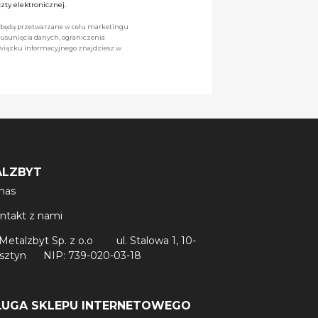
ty elektronicznej.
we będą przetwarzane w celu marketingu
 usunięcia danych, ograniczenia
owiązku informacyjnego znajdziesz w
ALZBYT
nas
ntakt z nami
Metalzbyt Sp. z o.o
ul. Stalowa 1, 10-
lsztyn
NIP: 739-020-03-18
ŁUGA SKLEPU INTERNETOWEGO