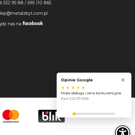
9) 532 95 88
/
695 110 865
klep@metalzbyt.com.pl
jdz nas na
×
Opinie Google
★
★
★
★
★
Miała obsługa i cena konkurencyjne
Paul O.
22-07-2026