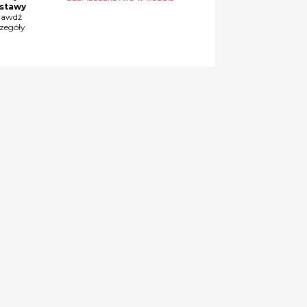
stawy
rawdź
czegóły