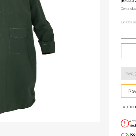
(Brutto 
Cena obo
Liczba s
Pow
Termin r
Pro
nie
Ko