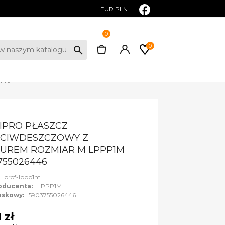
EUR
PLN
0
0
search
446
IPRO PŁASZCZ
ECIWDESZCZOWY Z
UREM ROZMIAR M LPPP1M
755026446
:
prof-lppp1m
oducenta:
LPPP1M
eskowy:
5903755026446
 zł