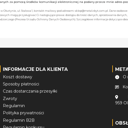
nych za pomocą środków komunikacji elektronicznej na podany przeze mnie adres pocz
bą w Olsztynie, ul. Stalowa 1, kontakt mailowy pod adresem: sklep@metalzbyt.com.pl. Dane osobo
owych mogą przysługiwać Ci następujące prawa: dostępu do treści danych, sprostowania danych,
 nadzorczego (Prezesa Urzędu Ochrony Danych Osobowych). Szczegółowe informacje dotyczące ob
INFORMACJE DLA KLIENTA
MET
Koszt dostawy
O 
Sposoby płatności
Ko
Czas dostarczania przesyłki
Zwroty
959 O
Regulamin
Polityka prywatności
Regulamin B2B
OBS
Regulamin konkursu