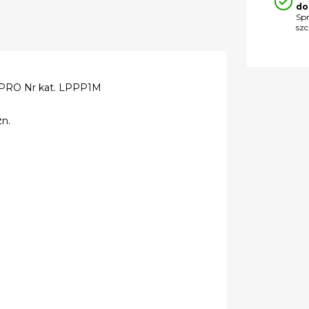
do
Sp
sz
IPRO Nr kat. LPPP1M
zn.