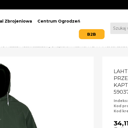
al Zbrojeniowa
Centrum Ogrodzeń
B2B
RO Płaszcz Przeciwdeszczowy z Kapturem Rozmiar M LPPP1M 5903755026
LAHT
PRZ
KAPT
5903
Indeks
Kod pr
Kod kr
34,11