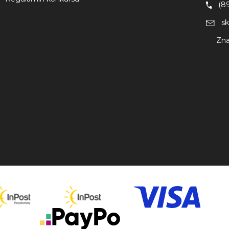
(8
s
Zna