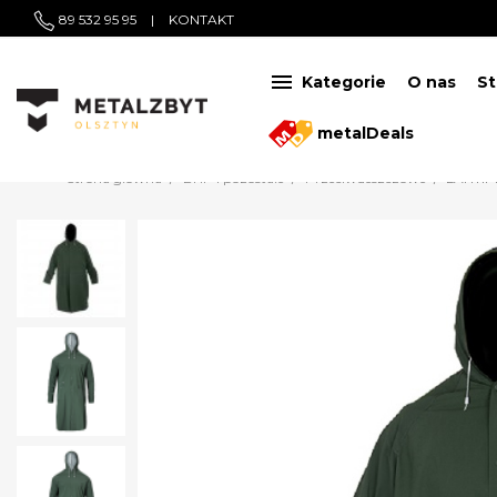
89 532 95 95
|
KONTAKT

Kategorie
O nas
St
metalDeals
Strona główna
BHP i pozostałe
Przeciwdeszczowe
LAHTIP