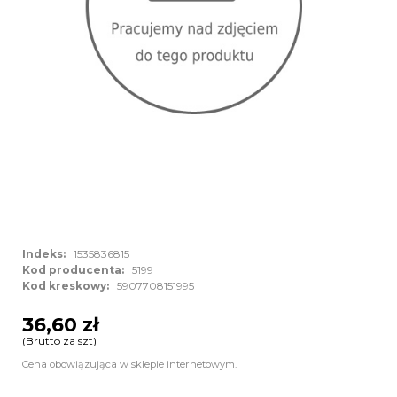
Indeks:
1535836815
Kod producenta:
5199
Kod kreskowy:
5907708151995
36,60 zł
(Brutto za szt)
Cena obowiązująca w sklepie internetowym.