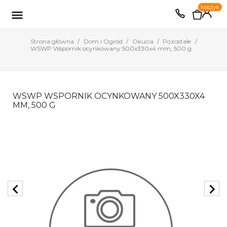
0
koszyk
EUR
PLN

Strona główna
Dom i Ogród
Okucia
Pozostałe
WSWP Wspornik ocynkowany 500x330x4 mm, 500 g
WSWP WSPORNIK OCYNKOWANY 500X330X4
MM, 500 G
chevron_left
chevron_right