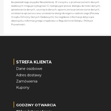
bezpośredniego (wysyłka Newslettera). W związku z przetwarzaniem danych
osobowych mogą przysługiwać Ci następujące prawa: dostępu do treści danych,
sprostowania danych, usunięcia danych, ograniczenia przetwarzania danych,
wniesienia sprzeciwu oraz wniesienia skargi do organu nadzorczego (Prezesa
Urzędu Ochrony Danych Osobowych). Szczegółowe informacje dotyczące
obowiązku informacyjnego znajdziesz w Regulaminie Sklepu i Polityce
Prywatności.
STREFA KLIENTA
Dane osobowe
Adres dostawy
Zamówienia
Kupony
GODZINY OTWARCIA