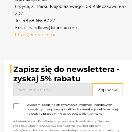
Łężyce, al. Parku Krajobrazowego 109 Koleczkowo 84-
207
Tel: 48 58 665 82 22
Email: handlowy@domax.com
https://domax.com/
Zapisz się do newslettera -
zyskaj 5% rabatu
Wyrażam zgodę na otrzymywanie informacji handlowych
przesyłanych za pomocą środków komunikacji elektronicznej
na podany przeze mnie adres poczty elektronicznej.
Administratorem Pana/Pani danych osobowych jest Metalzbyt Sp. z o.o. z
siedzibą w Olsztynie, ul. Stalowa 1, kontakt mailowy pod adresem:
sklep@metalzbyt.com.pl. Dane osobowe będą przetwarzane w celu marketingu