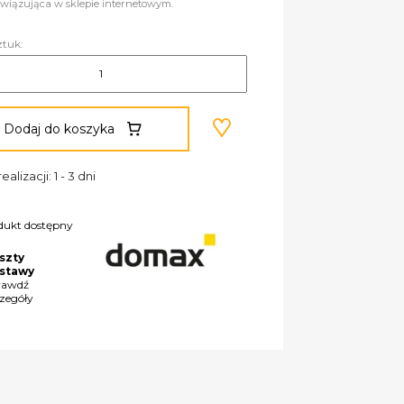
wiązująca w sklepie internetowym.
ztuk:
Dodaj do koszyka
ealizacji: 1 - 3 dni
dukt dostępny
szty
stawy
rawdź
czegóły