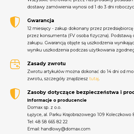
dostawy zamówienia wynosi od 1 do 3 dni roboczyc
Gwarancja
12 miesięcy - zakup dokonany przez przedsiębiorcę
przez konsumenta (FV osoba fizyczna). Podstawą 
zakupu. Gwarancją objęte są uszkodzenia wynikają
wyniku uszkodzenia podczas użytkowania zgodne
Zasady zwrotu
Zwrotu artykułów można dokonać do 14 dni od mo
zwrotu, szczegóły znajdziesz
tutaj
.
Zasoby dotyczące bezpieczeństwa i pr
Informacje o producencie
Domax sp. z o.o.
Łężyce, al. Parku Krajobrazowego 109 Koleczkowo
Tel: 48 58 665 82 22
Email: handlowy@domax.com