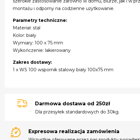
szerokie zastosowanie zarówno w domu, biurze, jak i w p
montażu i odporny na codzienne użytkowanie.
Parametry techniczne:
Materiał: stal
Kolor: biały
Wymiary: 100 x 75 mm
Wykończenie: lakierowany
Zakres dostawy:
1 x WS 100 wspornik stalowy biały 100x75 mm
Darmowa dostawa od 250zł
Dla przesyłek standardowych do 30kg.
Expresowa realizacja zamówienia
Wszystkie oferowane przez nas produkty posiada