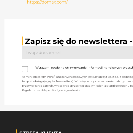
https://domax.com/
Zapisz się do newslettera 
Wyrażam zgodę na otrzymywanie informacji handlowych przesyła
Administratorem Pana/Pani danych osobowych jest Metalzbyt Sp. z o.o. z siedzi
bezpośredniego (wysyłka Newslettera). W związku z przetwarzaniem danych osob
przetwarzania danych, wniesienia sprzeciwu oraz wniesienia skargi do organu
Regulaminie Sklepu i Polityce Prywatności.