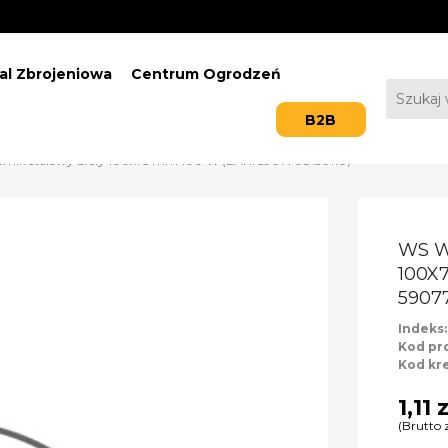
al Zbrojeniowa
Centrum Ogrodzeń
B2B
nik stalowy biały 100x75 mm 100 W (EAN: 5907708150110)
WS W
100X
59077
Indeks
Kod pr
Kod kr
1,11 
(Brutto 