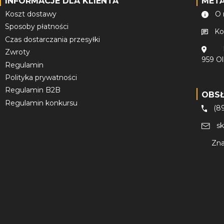
INFORMACJE DLA KLIENTA
MET
Koszt dostawy
O 
Sposoby płatności
Ko
Czas dostarczania przesyłki
Zwroty
959 O
Regulamin
Polityka prywatności
Regulamin B2B
OBS
Regulamin konkursu
(8
s
Zna