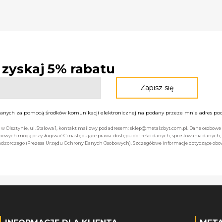
- zyskaj 5% rabatu
nych za pomocą środków komunikacji elektronicznej na podany przeze mnie adres pocz
bą w Olsztynie, ul. Stalowa 1, kontakt mailowy pod adresem: sklep@metalzbyt.com.pl. Dane osobo
owych mogą przysługiwać Ci następujące prawa: dostępu do treści danych, sprostowania danych,
 nadzorczego (Prezesa Urzędu Ochrony Danych Osobowych). Szczegółowe informacje dotyczące ob