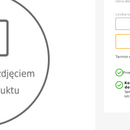
Cena obo
Liczba s
Termin r
Pro
Ko
do
Sp
sz