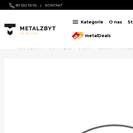
89 532 95 95
|
KONTAKT

Kategorie
O nas
St
metalDeals
Strona główna
Dom i Ogród
Okucia
Pozostałe
WS Wspor