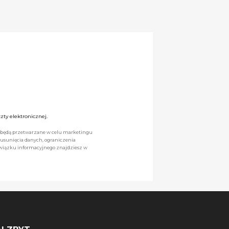
ty elektronicznej.
we będą przetwarzane w celu marketingu
 usunięcia danych, ograniczenia
owiązku informacyjnego znajdziesz w