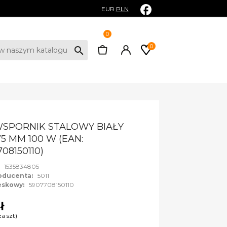
EUR
PLN
0
0
search
SPORNIK STALOWY BIAŁY
75 MM 100 W (EAN:
08150110)
:
1535834805
oducenta:
5011
eskowy:
5907708150110
zł
za szt)