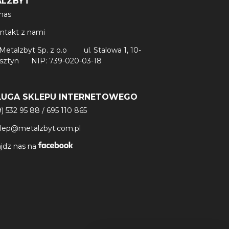
ALZBYT
nas
ntakt z nami
Metalzbyt Sp. z o.o
ul. Stalowa 1, 10-
lsztyn
NIP: 739-020-03-18
ŁUGA SKLEPU INTERNETOWEGO
9) 532 95 88
/
695 110 865
klep@metalzbyt.com.pl
jdz nas na