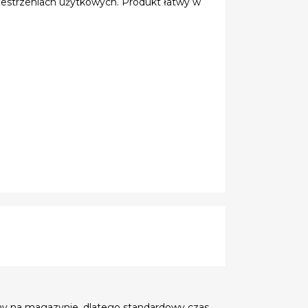
rzestrzeniach użytkowych. Produkt łatwy w
my na magazynie, dlatego standardowy czas