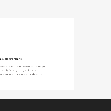
ty elektronicznej.
we będą przetwarzane w celu marketingu
 usunięcia danych, ograniczenia
owiązku informacyjnego znajdziesz w