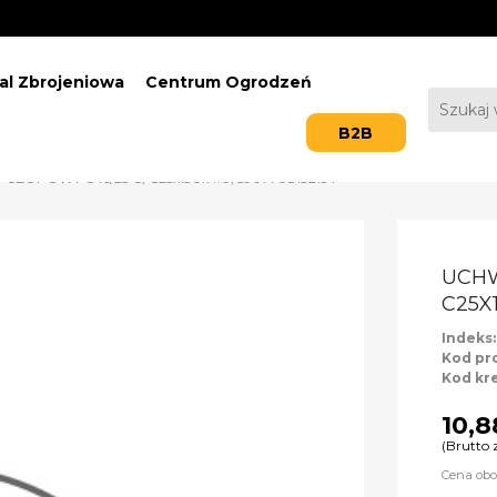
al Zbrojeniowa
Centrum Ogrodzeń
B2B
CZOPOWY C 16/25 C, C25x130x4.0, 5907708132154
UCHW
C25X1
Indeks
Kod pr
Kod kr
10,8
(Brutto 
Cena obo